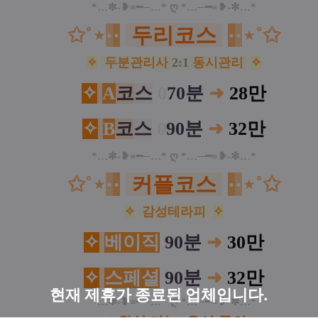
*…✼-❥≡━─…* ღ *…─━≡❥-✼…*
✩˚⋆
·
·
두리코스
·
·
⋆˚✩
✧
두분관리사
2:1
동시관리
✧
✧
A
코
스
0
70분
➜
28만
✧
B
코
스
0
90분
➜
32만
*…✼-❥≡━─…* ღ *…─━≡❥-✼…*
✩˚⋆
·
·
커플코스
·
·
⋆˚✩
✧
감성테라피
✧
✧
베이직
90분
➜
30만
✧
스페셜
90분
➜
32만
현재 제휴가 종료된 업체입니다.
*…✼-❥≡━─…* ღ *…─━≡❥-✼…*