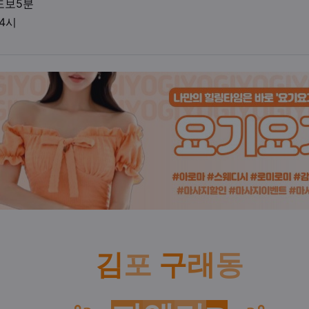
업체위치
도보5분
영업시간
04시
액
김
포
구
래
동