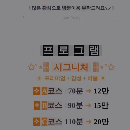
꒰
많은
관
심
으로
방
문
이
용
부
탁
드려요
꒱
'◡'
┗
━━━━━
━
━
━
❘༻༺❘
━
━━━
━━━
━
┛
프
로
그
램
✩˚⋆
·
·
시그니처
·
·
⋆˚✩
✧
프리미엄
+
감성
+
버블
✧
✧
A
코
스
0
70분
➜
12만
✧
B
코
스
0
90분
➜
15만
✧
C
코
스
110분
➜
20
만