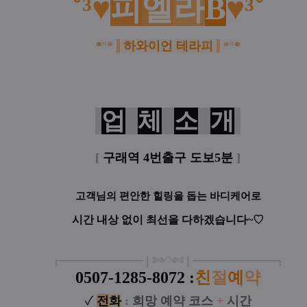
˚³♥
피
엘
라
B
♥³˚
*
°
*
하와이언 테라피
*
°
*
업
체
소
개
[
구래역 4번출구 도보5분
]
고객님의 편안한 힐링을 돕는 바디케어로
시간 내상 없이 최선을 다하겠습니다~♡
┏
━
━━━
━━━
━
❘༻༺❘
━
━━━
━━━
━
┓
0507-1285-8072 :
친
절
예
약
✓
전
화
:
희망 예약 코스
+
시간