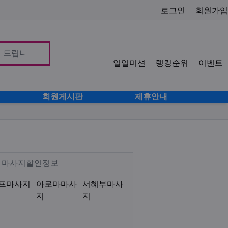
로그인
회원가입
일일미션
랭킹순위
이벤트
사이
회원게시판
제휴안내
로미로미 감성테라피 아로마 서혜부
Description
샵 마사지할인정보
프마사지
아로마마사
서혜부마사
지
지