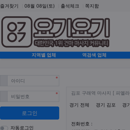
즐겨찾기
08월 08일(토)
출석체크
쪽지함
홈으로
지역별 업체
역검색 업체
필수
아이디
김포 구래동 스웨
업체 정보
김포 구래역 마
김포 구래역 마사지 [ 피엘
필수
비밀번호
지역1
테마
경기 전체
경기 김포
경
로그인
업체연락처
전화번호 :
자동로그인