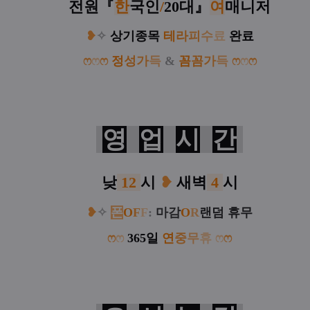
전원
『
한
국인
/
20대
』
여
매니저
❥
✧
상기종목
테
라
피
수
료
완료
ෆ
ෆ
ෆ
정
성
가
득
&
꼼
꼼
가
득
ෆ
ෆ
ෆ
영
업
시
간
낮
12
시
❥
새벽
4
시
❥
✧
폰
O
F
F
:
마감
O
R
랜덤 휴무
ෆ
ෆ
365일
연
중
무
휴
ෆ
ෆ