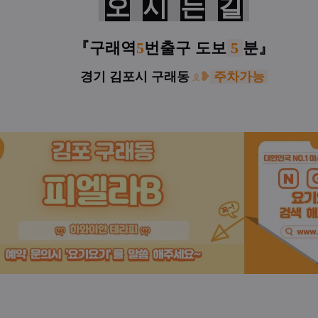
오
시
는
길
『
구래역
5
번출구
도보
5
분
』
경기 김포시 구래동
ᦸ
❥
주차가능