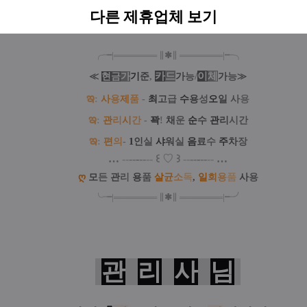
✔ 왁싱 가능 ː
유선 문의
다른 제휴업체 보기
╭╼|
═
═
═
═
═
═
═
∥
✱
∥
═
═
═
═
═
═
═
|╾╮
카
드
/
이
체
≪
현
금
가
기
준
,
가
능
가
능
≫
ఇ
:
사
용
제
품
-
최
고
급
수
용
성
오
일
사
용
ఇ
:
관
리
시
간
-
꽉
!
채
운
순
수
관
리
시간
ఇ
:
편
의
-
1
인
실
샤
워
실
음
료
수
주
차
장
…
--
--
-
--
--
꒰
♡
꒱
--
--
-
--
--
…
ღ
모
든
관
리
용
품
살
균
소
독
,
일
회
용
품
사
용
╰╼
|
═
═
═
═
═
═
═
∥
✱
∥
═
═
═
═
═
═
═
|
╾╯
관
리
사
님