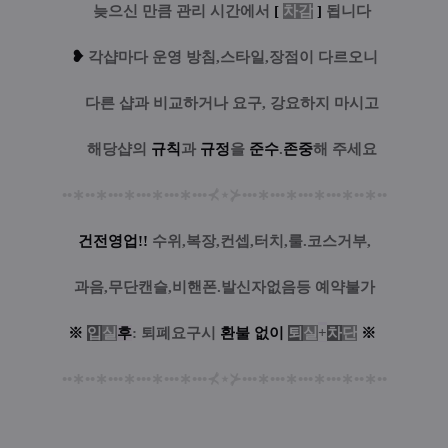
....
늦으신 만큼 관리 시간에서
[
차감
]
됩니다
❥
각샵마다 운영 방침,스타일,장점이 다르오니
....
다른 샵과 비교하거나 요구, 강요하지 마시고
....
해당샵의
규칙
과
규정
을
준수
.
존중
해 주세요
••
∗
••
∗
•••
∗
•••
∗
•••
∗
•••
⊀
⋆
⊁
•••
∗
•••
∗
•••
∗
•••
∗
••
∗
••
건전영업!!
수위,복장,컨셉,터치,룰.코스거부,
과음,무단캔슬,비핸폰.발신자없음등 예약불가
※
입
실
후
: 퇴폐요구시
환
불
없
이
퇴
실
+
차
단
※
••
∗
••
∗
•••
∗
•••
∗
•••
∗
•••
⊀
⋆
⊁
•••
∗
•••
∗
•••
∗
•••
∗
••
∗
••