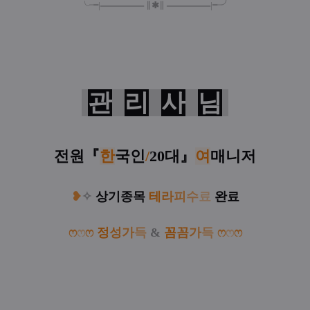
╰╼
|
═
═
═
═
═
═
═
∥
✱
∥
═
═
═
═
═
═
═
|
╾╯
관
리
사
님
전원
『
한
국인
/
20대
』
여
매니저
❥
✧
상기종목
테
라
피
수
료
완료
ෆ
ෆ
ෆ
정
성
가
득
&
꼼
꼼
가
득
ෆ
ෆ
ෆ