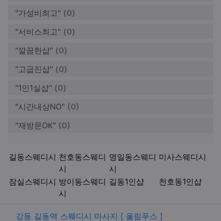
"가성비최고"
(0)
"서비스최고"
(0)
"깔끔한샵"
(0)
"고급진샵"
(0)
"1인1실샵"
(0)
"시간내상NO"
(0)
"재방문OK"
(0)
키워드
길동스웨디시
천호동스웨디
명일동스웨디
미사스웨디시
시
시
잠실스웨디시
방이동스웨디
길동1인샵
천호동1인샵
시
관련자료
강동 길동역 스웨디시 마사지 [ 올림푸스 ]