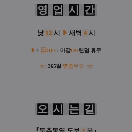
영
업
시
간
낮
12
시
❥
새벽
4
시
❥
✧
폰
O
F
F
:
마감
O
R
랜덤 휴무
ෆ
ෆ
365일
연
중
무
휴
ෆ
ෆ
오
시
는
길
『둔촌동역
도보
2
분
』