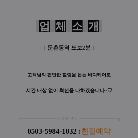
업
체
소
개
[
둔촌동역 도보2분
]
고객님의 편안한 힐링을 돕는 바디케어로
시간 내상 없이 최선을 다하겠습니다~♡
┏
━
━━━
━━━
━
❘༻༺❘
━
━━━
━━━
━
┓
0503-5984-1032 :
친
절
예
약