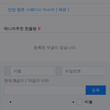
안양 평촌 스웨디시 마사지 [ 헤븐 ]
매니저추천 한줄평
0
등록된 댓글이 없습니다.
댓글쓰기
필수
필수
이름
비밀번호
현재
0
글자 / 15글자 이하
등록
비밀
이모티
폰트어
동영
이
새