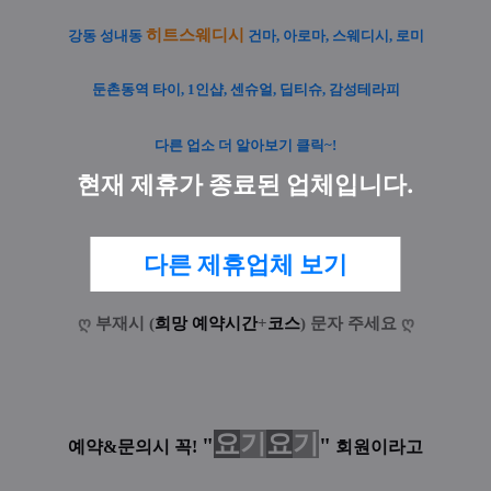
히트스웨디시
강동 성내동
건마, 아로마, 스웨디시, 로미
둔촌동역 타이, 1인샵, 센슈얼, 딥티슈, 감성테라피
다른 업소 더 알아보기 클릭~!
현재 제휴가 종료된 업체입니다.
다른 제휴업체 보기
0503-5984-1032
:
전
화
환
영
ღ
부재시 (
희망 예약시간
+
코스
) 문자 주세요
ღ
요
기
요
기
"
"
예약&문의시 꼭!
회원이라고