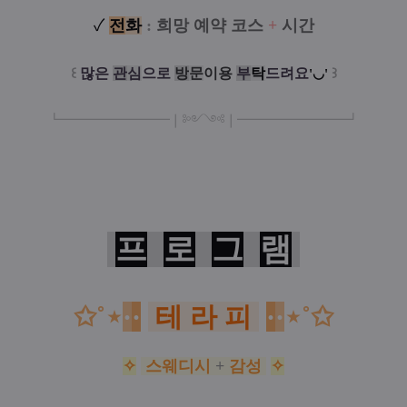
✓
전
화
:
희망 예약 코스
+
시간
꒰
많은
관
심
으로
방
문
이
용
부
탁
드려요
꒱
'◡'
┗
━━━━━
━
━
━
❘༻༺❘
━
━━━
━━━
━
┛
프
로
그
램
✩˚⋆
·
·
테 라 피
·
·
⋆˚✩
✧
스웨디시
+
감성
✧