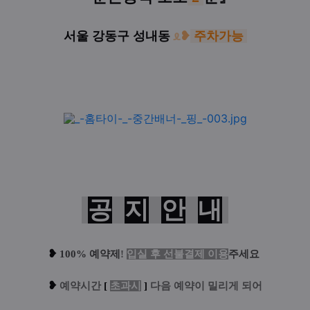
서울 강동구 성내동
ᦸ
❥
주차가능
공
지
안
내
❥
100% 예약제
!
입실 후 선불결제 이용
주세요
❥
예
약시간
[
초과시
]
다음 예약이 밀리게 되어