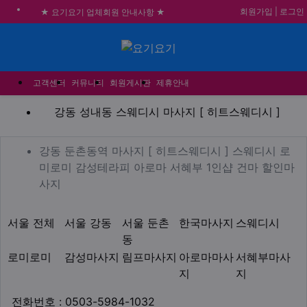
회원가입
|
로그인
★ 요기요기 업체회원 안내사항 ★
불건전한 게시글은 삭제 및 회원탈퇴 됩니다.
메뉴
합법적이고 건전한 업체와 광고를 제휴합니다.
★요기요기 설 연휴 휴무 안내★
고객센터
커뮤니티
회원게시판
제휴안내
강동 성내동 스웨디시 마사지
강동 성내동 스웨디시 마사지 [ 히트스웨디시 ]
업체 정보
강동 둔촌동역 마사지 [ 히
강동 둔촌동역 마사지 [ 히트스웨디시 ] 스웨디시 로
미로미 감성테라피 아로마 서혜부 1인샵 건마 할인마
Description
사지
지역1
테마
서울 전체
서울 강동
서울 둔촌
한국마사지
스웨디시
동
로미로미
감성마사지
림프마사지
아로마마사
서혜부마사
지
지
업체연락처
전화번호 : 0503-5984-1032