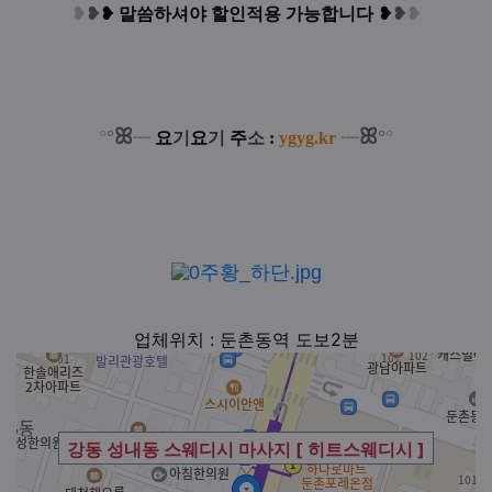
❥
❥
❥
말씀하셔야 할인적용 가능합니다
❥
❥
❥
ꕤ
ꕤ
°
°
°
°
┈
요
기
요
기
주
소
:
ygyg.kr
┈
업체위치 : 둔촌동역 도보2분
강동 성내동 스웨디시 마사지 [ 히트스웨디시 ]