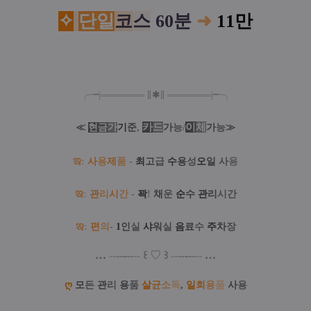
✧
단일
코
스
60분
➜
11만
╭╼|
═
═
═
═
═
═
═
∥
✱
∥
═
═
═
═
═
═
═
|╾╮
카
드
/
이
체
≪
현
금
가
기
준
,
가
능
가
능
≫
ఇ
:
사
용
제
품
-
최
고
급
수
용
성
오
일
사
용
ఇ
:
관
리
시
간
-
꽉
!
채
운
순
수
관
리
시간
ఇ
:
편
의
-
1
인
실
샤
워
실
음
료
수
주
차
장
…
--
--
-
--
--
꒰
♡
꒱
--
--
-
--
--
…
ღ
모
든
관
리
용
품
살
균
소
독
,
일
회
용
품
사
용