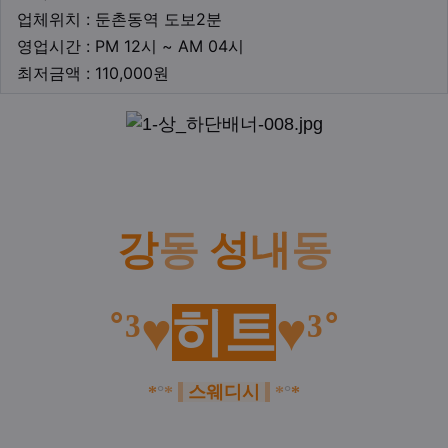
업체위치
업체위치 : 둔촌동역 도보2분
영업시간
영업시간 : PM 12시 ~ AM 04시
최저금액
최저금액 : 110,000원
본문
강
동
성
내
동
˚³♥
히트
♥³˚
*
°
*
스웨디시
*
°
*