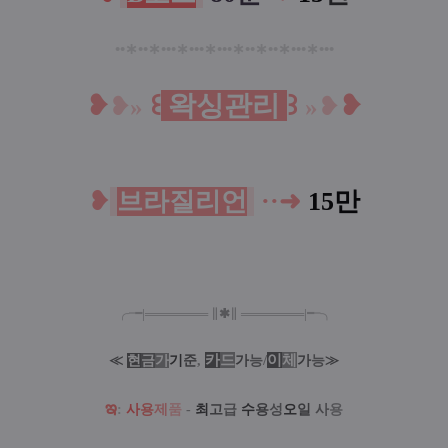
••
∗
••
∗
•••
∗
•••
∗
•••
∗
••
∗
••
∗
•••
∗
•••
❥
꒰
왁싱관리
꒱
❥
❥
»
»
❥
❥
브라질리언
··➜
15만
╭╼|
═
═
═
═
═
═
═
∥
✱
∥
═
═
═
═
═
═
═
|╾╮
카
드
/
이
체
≪
현
금
가
기
준
,
가
능
가
능
≫
ఇ
:
사
용
제
품
-
최
고
급
수
용
성
오
일
사
용