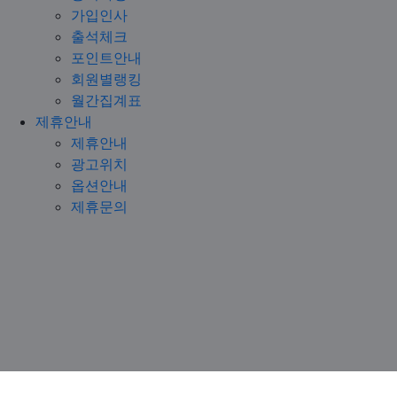
가입인사
출석체크
포인트안내
회원별랭킹
월간집계표
제휴안내
제휴안내
광고위치
옵션안내
제휴문의