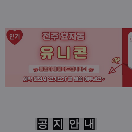
공
지
안
내