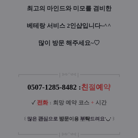
최고의 마인드와 미모를 겸비한
베테랑 서비스 2인샵입니다~^^
많이 방문 해주세요~♡
┏
━
━━━
━━━
━
❘༻༺❘
━
━━━
━━━
━
┓
0507-1285-
8482 :
친
절
예
약
✓
전
화
:
희망 예약 코스
+
시간
꒰
많은
관
심
으로
방
문
이
용
부
탁
드려요
꒱
'◡'
┗
━━━━━
━
━
━
❘༻༺❘
━
━━━
━━━
━
┛