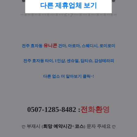
※
입
실
후
: 퇴폐요구시
환
불
없
이
퇴
실
+
차
단
※
다른 제휴업체 보기
••
∗
••
∗
••
∗
•••
∗
•••
∗
•••
⊀
⋆
⊁
•••
∗
•••
∗
•••
∗
••
∗
••
∗
••
유니콘
전주 효자동
건마, 아로마, 스웨디시, 로미로미
전주 효자동 타이, 1인샵, 센슈얼, 딥티슈, 감성테라피
다른 업소 더 알아보기 클릭~!
0507-1285-8482
:
전
화
환
영
ღ
부재시 (
희망 예약시간
+
코스
) 문자 주세요
ღ