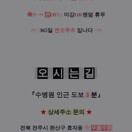
⊱
•
•
•
✿
폰
O
F
F
:
마감
O
R
랜덤 휴무
ෆ
ෆ
365일
연
중
무
휴
입니다
ෆ
ෆ
오
시
는
길
『수병원 인근
도보
3
분
』
★
상세주소 문의
★
전북 전주시 완산구 효자동
❀
무
료
주
차