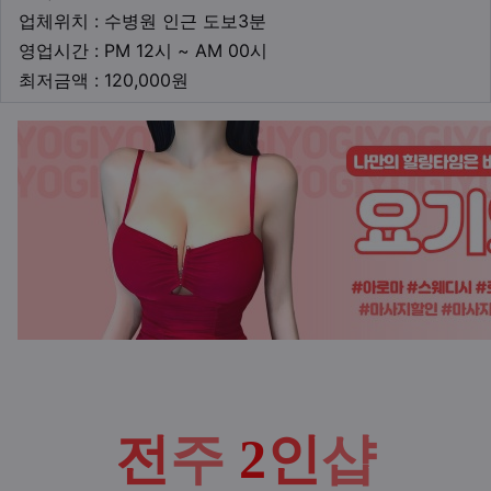
업체위치
업체위치 : 수병원 인근 도보3분
영업시간
영업시간 : PM 12시 ~ AM 00시
최저금액
최저금액 : 120,000원
본문
전
주
2
인
샵