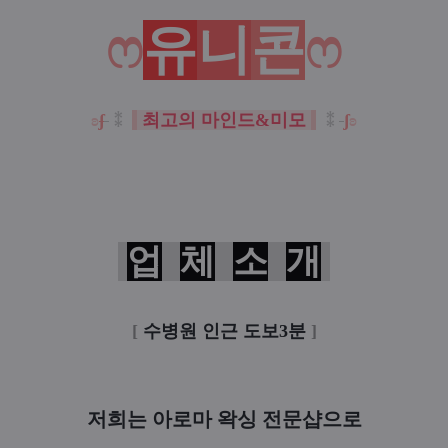
ෆ
유
니
콘
ෆ
ʚ
ʃ
⁑
최고의 마인드&미모
⁑
ʃ
ʚ
업
체
소
개
[
수병원 인근 도보3분
]
저희는 아로마 왁싱 전문샵으로