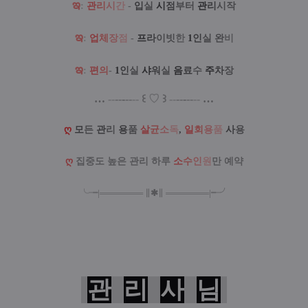
ఇ
:
관
리
시
간
-
입
실
시
점
부터
관
리
시작
ఇ
:
업
체
장
점
-
프
라
이빗
한
1
인
실
완
비
ఇ
:
편
의
-
1
인
실
샤
워
실
음
료
수
주
차
장
…
--
--
-
--
--
꒰
♡
꒱
--
--
-
--
--
…
ღ
모
든
관
리
용
품
살
균
소
독
,
일
회
용
품
사
용
ღ
집중도 높은 관리 하루
소
수
인
원
만 예약
╰╼
|
═
═
═
═
═
═
═
∥
✱
∥
═
═
═
═
═
═
═
|
╾╯
관
리
사
님