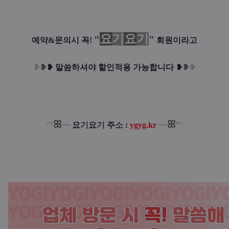
요
기
요
기
"
"
예약&문의시 꼭!
회원이라고
❥
❥
❥
말씀하셔야 할인적용 가능합니다
❥
❥
❥
ꕤ
ꕤ
°
°
°
°
┈
요
기
요
기
주
소
:
ygyg.kr
┈