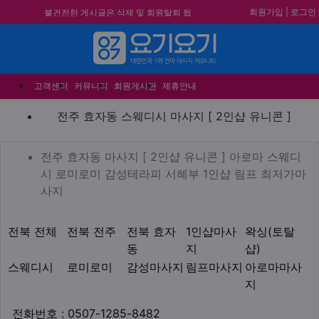
회원가입
|
로그인
합법적이고 건전한 업체와 광고를 제휴
합니다.
★요기요기 설 연휴 휴무 안내★
메뉴
★ 요기요기 업체회원 안내사항 ★
고객센터
커뮤니티
회원게시판
제휴안내
불건전한 게시글은 삭제 및 회원탈퇴 됩
전주 효자동 스웨디시 마사지 
니다.
전주 효자동 스웨디시 마사지 [ 2인샵 유니콘 ]
업체 정보
전주 효자동 마사지 [ 2인
전주 효자동 마사지 [ 2인샵 유니콘 ] 아로마 스웨디
시 로미로미 감성테라피 서혜부 1인샵 림프 최저가마
Description
사지
지역1
테마
전북 전체
전북 전주
전북 효자
1인샵마사
왁싱(토탈
동
지
샵)
스웨디시
로미로미
감성마사지
림프마사지
아로마마사
지
업체연락처
전화번호 : 0507-1285-8482