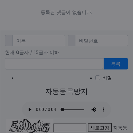
등록된 댓글이 없습니다.
댓글쓰기
필수
필수
이름
비밀번호
현재
0
글자 / 15글자 이하
등록
비밀
이모티
폰트어
동영
이
새
자동등록방지
새로고침
자동등