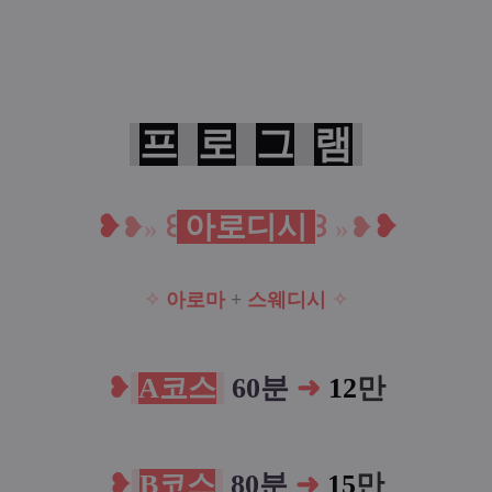
프
로
그
램
❥
꒰
아로디시
꒱
❥
❥
»
»
❥
✧
아로마
+
스웨디시
✧
❥
A코스
60분
➜
12
만
❥
B코스
80분
➜
15
만