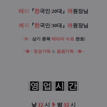
태
리
『
한
국인
/
20대
』
여
원장님
예
지
『
한
국인
/
30대
』
여
원장님
ෆ
✿
ෆ
상기 종목
테라피 수료
완료!
ෆ
✿
ෆ
정성가득
&
꼼꼼가득
ෆ
✿
ෆ
영
업
시
간
낮
12
시
❥
밤
12
시