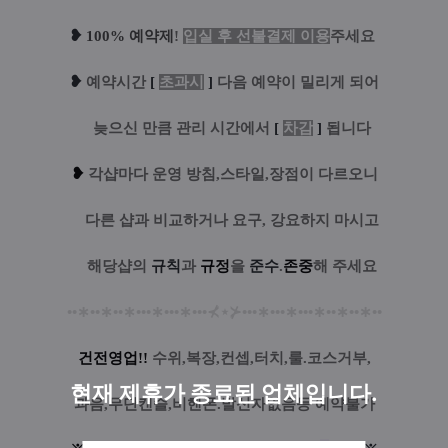
❥
100% 예약제
!
입실 후 선불결제 이용
주세요
❥
예
약시간
[
초과시
]
다음 예약이 밀리게 되어
....
늦으신 만큼 관리 시간에서
[
차감
]
됩니다
❥
각샵마다 운영 방침,스타일,장점이 다르오니
....
다른 샵과 비교하거나 요구, 강요하지 마시고
....
해당샵의
규칙
과
규정
을
준수
.
존중
해 주세요
••
∗
••
∗
••
∗
•••
∗
•••
∗
•••
⊀
⋆
⊁
•••
∗
•••
∗
•••
∗
••
∗
••
∗
••
건전영업!!
수위,복장,컨셉,터치,룰.코스거부,
현재 제휴가 종료된 업체입니다.
과음,무단캔슬,비핸폰.발신자없음등 예약불가