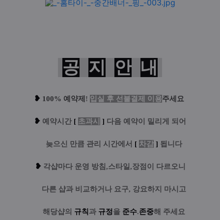
공
지
안
내
❥
100% 예약제
!
입실 후 선불결제 이용
주세요
❥
예
약시간
[
초과시
]
다음 예약이 밀리게 되어
....
늦으신 만큼 관리 시간에서
[
차감
]
됩니다
❥
각샵마다 운영 방침,스타일,장점이 다르오니
....
다른 샵과 비교하거나 요구, 강요하지 마시고
....
해당샵의
규칙
과
규정
을
준수
.
존중
해 주세요