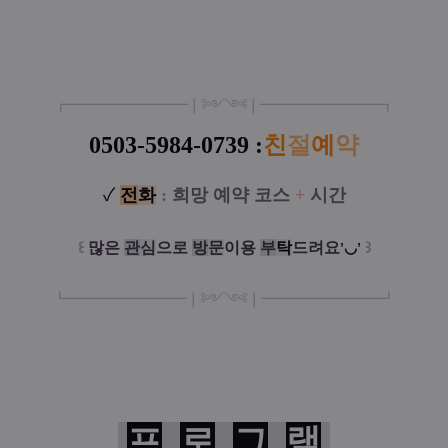
┏
━
━━━
━━━
━
❘༻༺❘
━
━━━
━━━
━
┓
0503-5984-0739 :
친
절
예
약
✓
전
화
:
희망 예약 코스
+
시간
꒰
많은
관
심
으로
방
문
이
용
부
탁
드려요
꒱
'◡'
┗
━━━━━
━
━
━
❘༻༺❘
━
━━━
━━━
━
┛
프
로
그
램