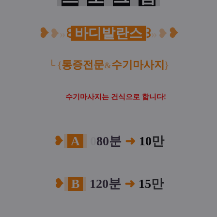
❥
꒰
바디발란스
꒱
❥
❥
»
»
❥
통증전문
수기마사지
└
{
}
&
수기마사지는 건식으로 합니다!
❥
A
0
80분
➜
10
만
❥
B
120분
➜
15
만