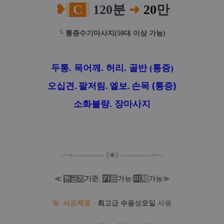
❥
C
120분
➜
20
만
└
통증수기마사지(50대 이상 가능)
두통. 목어깨. 허리. 골반 (통증)
오십견. 팔저림. 엘보. 손목 (통증)
소화불량. 장마사지
╭╼|
═
═
═
═
═
═
═
∥
✱
∥
═
═
═
═
═
═
═
|╾╮
카
드
/
이
체
≪
현
금
가
기
준
,
가
능
가
능
≫
ఇ
:
사
용
제
품
-
최
고
급
수
용
성
오
일
사
용