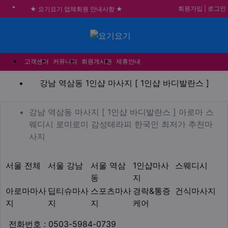
회원가입
|
로그인
★ 요기요기 업체회원 안내사항 ★
불건전한 게시글은 삭제 및 회원탈퇴 됩니다.
메뉴
합법적이고 건전한 업체와 광고를 제휴합니다.
★요기요기 설 연휴 휴무 안내★
고객센터
커뮤니티
회원게시판
제휴안내
강남 역삼동 1인샵 마사지 [
강남 역삼동 1인샵 마사지 [ 1인샵 바디발란스 ]
업체 정보
강남 역삼동 마사지 [ 1인
강남 역삼동 마사지 [ 1인샵 바디발란스 ] 아로마 스
웨디시 로미로미 감성테라피 한국인 최저가 추천마
Description
사지
지역1
테마
서울 전체
서울 강남
서울 역삼
1인샵마사
스웨디시
동
지
아로마마사
딥티슈마사
스포츠마사
경락&통증
건식마사지
지
지
지
케어
업체연락처
전화번호 : 0503-5984-0739