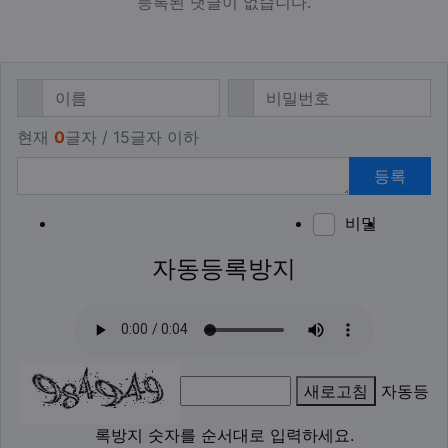
등록된 댓글이 없습니다.
댓글쓰기
필수
필수
이름
비밀번호
현재
0
글자 / 15글자 이하
등록
비밀
이모티
폰트어
동영
이
새
자동등록방지
새로고침
자동등
록방지 숫자를 순서대로 입력하세요.