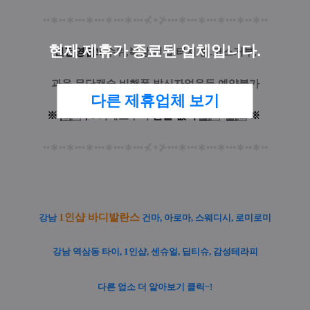
••
∗
••
∗
•••
∗
•••
∗
•••
∗
•••
⊀
⋆
⊁
•••
∗
•••
∗
•••
∗
•••
∗
••
∗
••
현재 제휴가 종료된 업체입니다.
건전영업!!
수위,복장,컨셉,터치,룰.코스거부,
과음,무단캔슬,비핸폰.발신자없음등 예약불가
다른 제휴업체 보기
※
입
실
후
: 퇴폐요구시
환
불
없
이
퇴
실
+
차
단
※
••
∗
••
∗
•••
∗
•••
∗
•••
∗
•••
⊀
⋆
⊁
•••
∗
•••
∗
•••
∗
•••
∗
••
∗
••
1인샵 바디발란스
강남
건마, 아로마, 스웨디시, 로미로미
강남 역삼동 타이, 1인샵, 센슈얼, 딥티슈, 감성테라피
다른 업소 더 알아보기 클릭~!