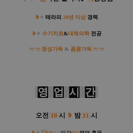
❥
✧
테라피
20년 이상
경력
❥
✧
수기치료
&
대체의학
전공
ෆ
ෆ
ෆ
정
성
가득
&
꼼
꼼
가득
ෆ
ෆ
ෆ
영
업
시
간
오전
10
시
❥
밤
11
시