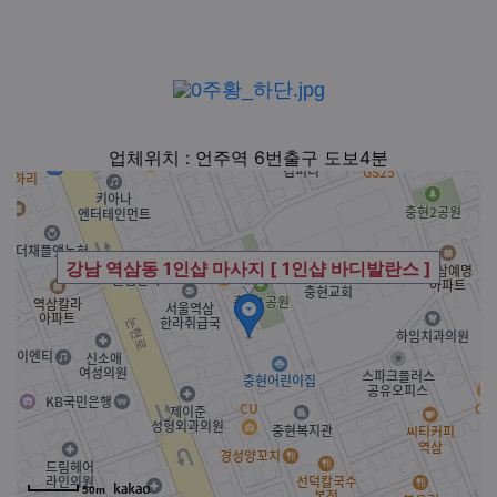
업체위치 : 언주역 6번출구 도보4분
강남 역삼동 1인샵 마사지 [ 1인샵 바디발란스 ]
50m