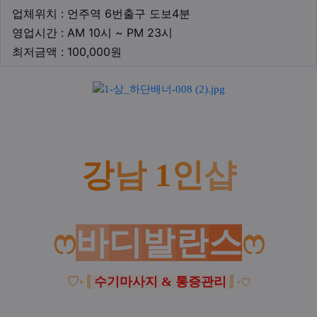
업체위치
업체위치 : 언주역 6번출구 도보4분
영업시간
영업시간 : AM 10시 ~ PM 23시
최저금액
최저금액 : 100,000원
본문
강
남
1
인
샵
ෆ
바
디
발
란
스
ෆ
♡
•
수기마사지 & 통증관리
•
♡