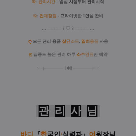
ఇ
:
관
리
시
간
-
입
실
시
점
부터
관
리
시작
ఇ
:
업
체
장
점
-
프
라
이빗
한
1
인
실
완
비
…
--
--
-
--
--
꒰
♡
꒱
--
--
-
--
--
…
ღ
모
든
관
리
용
품
살
균
소
독
,
일
회
용
품
사
용
ღ
집중도 높은 관리 하루
소
수
인
원
만 예약
╰╼
|
═
═
═
═
═
═
═
∥
✱
∥
═
═
═
═
═
═
═
|
╾╯
관
리
사
님
바
디
『
한
국인
/
실력파
』
여
원장님