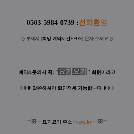
0503-5984-0739
:
전
화
환
영
ღ
부재시 (
희망 예약시간
+
코스
) 문자 주세요
ღ
요
기
요
기
"
"
예약&문의시 꼭!
회원이라고
❥
❥
❥
말씀하셔야 할인적용 가능합니다
❥
❥
❥
ꕤ
ꕤ
°
°
°
°
┈
요
기
요
기
주
소
:
ygyg.kr
┈