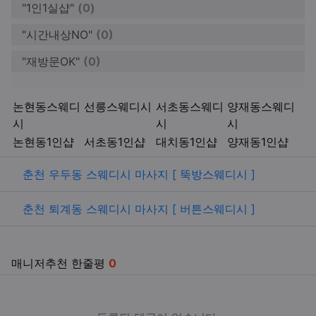
"1인1실샵"
(0)
"시간내상NO"
(0)
"재방문OK"
(0)
키워드
논현동스웨디
선릉스웨디시
서초동스웨디
양재동스웨디
시
시
시
논현동1인샵
서초동1인샵
대치동1인샵
양재동1인샵
관련자료
춘천 우두동 스웨디시 마사지 [ 뚝방스웨디시 ]
춘천 퇴계동 스웨디시 마사지 [ 버튼스웨디시 ]
매니저추천 한줄평
0