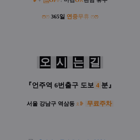
❥
✧
폰
O
F
F
:
마감
O
R
랜덤 휴무
ෆ
ෆ
365일
연
중
무
휴
ෆ
ෆ
오
시
는
길
『
언주역 6번출구
도보
4
분
』
무료주차
서울 강남구 역삼동
ᦸ
❥