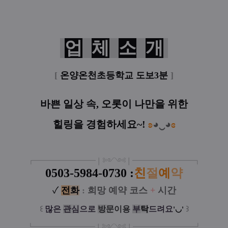
업
체
소
개
[
온양온천초등학교 도보3분
]
바쁜 일상 속, 오롯이 나만을 위한
힐링을 경험하세요~!
ʚ
◕‿◕
ɞ
┏
━
━━━
━━━
━
❘༻༺❘
━
━━━
━━━
━
┓
0503-5984-0730 :
친
절
예
약
✓
전
화
:
희망 예약 코스
+
시간
꒰
많은
관
심
으로
방
문
이
용
부
탁
드려요
꒱
'◡'
┗
━━━━━
━
━
━
❘༻༺❘
━
━━━
━━━
━
┛