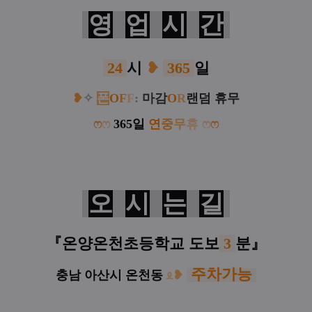
영
업
시
간
24
시
❥
365
일
❥
✧
폰
O
F
F
:
마감
O
R
랜덤 휴무
ෆ
ෆ
365일
연
중
무
휴
ෆ
ෆ
오
시
는
길
『
온양온천초등학교
도보
3
분
』
주차가능
충남 아산시 온천동
ᦸ
❥