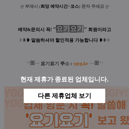
ღ
부재시 (
희망 예약시간
+
코스
) 문자 주세요
ღ
요
기
요
기
"
"
예약&문의시 꼭!
회원이라고
❥
❥
❥
말씀하셔야 할인적용 가능합니다
❥
❥
❥
ꕤ
ꕤ
°
°
°
°
┈
요
기
요
기
주
소
:
ygyg.kr
┈
현재 제휴가 종료된 업체입니다.
다른 제휴업체 보기