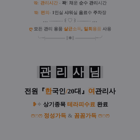
ఇ
:
관
리
시
간
-
꽉
!
채
운
순
수
관
리
시간
ఇ
:
편
의
-
1
인
실
샤
워
실
음
료
수
주
차
장
…
--
--
-
--
--
꒰
♡
꒱
--
--
-
--
--
…
ღ
모
든
관
리
용
품
살
균
소
독
,
일
회
용
품
사
용
╰╼
|
═
═
═
═
═
═
═
∥
✱
∥
═
═
═
═
═
═
═
|
╾╯
관
리
사
님
전원
『
한
국인
/
20대
』
여
관리사
❥
✧
상기종목
테
라
피
수료
완료
ෆ
ෆ
ෆ
정
성
가득
&
꼼
꼼
가득
ෆ
ෆ
ෆ