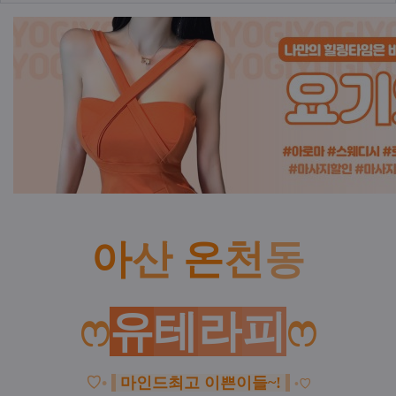
본문
아
산
온
천
동
ෆ
유
테
라
피
ෆ
♡
•
마인드최고 이쁜이들~!
•
♡