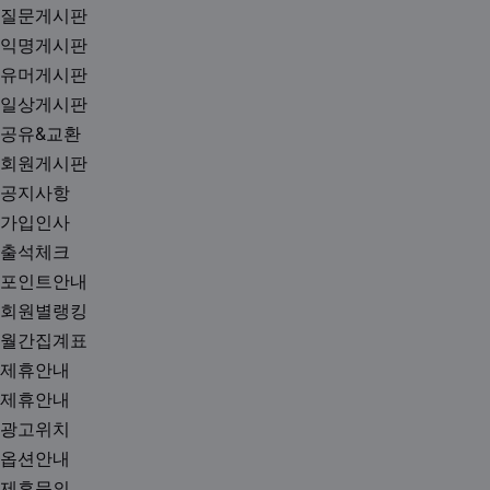
질문게시판
익명게시판
유머게시판
일상게시판
공유&교환
회원게시판
공지사항
가입인사
출석체크
포인트안내
회원별랭킹
월간집계표
제휴안내
제휴안내
광고위치
옵션안내
제휴문의