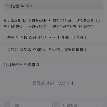
"재방문OK"
(0)
키워드
배방읍스웨디시
탕정역스웨디시
탕정면1인샵
온양동스웨디시
배방읍1인샵
온양동1인샵
천안아산역건마
배방읍건마
관련자료
수원 인계동 스웨디시 마사지 [ 비제이테라피 ]
동대문 용두동 스웨디시 마사지 [ 청담테라피 ]
매니저추천 한줄평
0
등록된 댓글이 없습니다.
댓글쓰기
필수
필수
이름
비밀번호