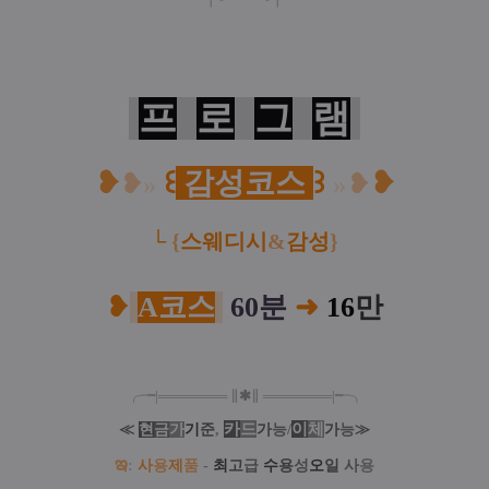
프
로
그
램
❥
꒰
감성코스
꒱
❥
❥
»
»
❥
└
{
스웨디시
&
감성
}
❥
A코스
60분
➜
16
만
╭╼|
═
═
═
═
═
═
═
∥
✱
∥
═
═
═
═
═
═
═
|╾╮
카
드
/
이
체
≪
현
금
가
기
준
,
가
능
가
능
≫
ఇ
:
사
용
제
품
-
최
고
급
수
용
성
오
일
사
용