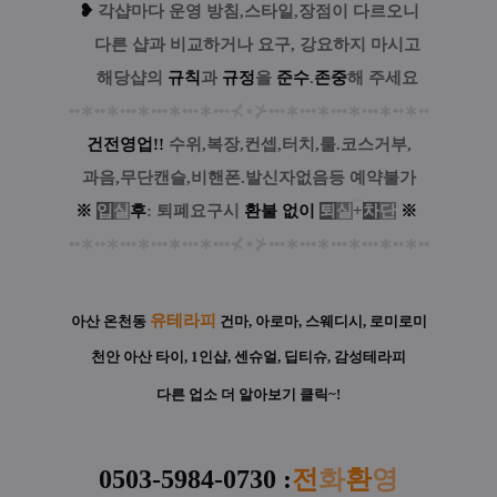
❥
각샵마다 운영 방침,스타일,장점이 다르오니
....
다른 샵과 비교하거나 요구, 강요하지 마시고
....
해당샵의
규칙
과
규정
을
준수
.
존중
해 주세요
••
∗
••
∗
•••
∗
•••
∗
•••
∗
•••
⊀
⋆
⊁
•••
∗
•••
∗
•••
∗
•••
∗
••
∗
••
건전영업!!
수위,복장,컨셉,터치,룰.코스거부,
과음,무단캔슬,비핸폰.발신자없음등 예약불가
※
입
실
후
: 퇴폐요구시
환
불
없
이
퇴
실
+
차
단
※
••
∗
••
∗
•••
∗
•••
∗
•••
∗
•••
⊀
⋆
⊁
•••
∗
•••
∗
•••
∗
•••
∗
••
∗
••
유테라피
아산 온천동
건마, 아로마, 스웨디시, 로미로미
천안 아산 타이, 1인샵, 센슈얼, 딥티슈, 감성테라피
다른 업소 더 알아보기 클릭~!
0503-5984-0730
:
전
화
환
영