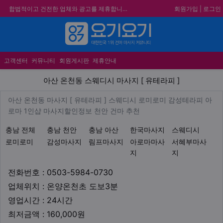
회원가입
|
로그인
합법적이고 건전한 업체와 광고를 제휴합니다.
★요기요기 설 연휴 휴무 안내★
★ 요기요기 업체회원 안내사항 ★
메뉴
불건전한 게시글은 삭제 및 회원탈퇴 됩니다.
고객센터
커뮤니티
회원게시판
제휴안내
아산 온천동 스웨디시 마사지 [ 
아산 온천동 스웨디시 마사지 [ 유테라피 ]
업체 정보
아산 온천동 마사지 [ 유테라피 
아산 온천동 마사지 [ 유테라피 ] 스웨디시 로미로미 감성테라피 아
Description
로마 1인샵 마사지할인정보 천안 건마 추천
지역1
테마
충남 전체
충남 천안
충남 아산
한국마사지
스웨디시
로미로미
감성마사지
림프마사지
아로마마사
서혜부마사
지
지
업체연락처
전화번호 : 0503-5984-0730
업체위치
업체위치 : 온양온천초 도보3분
영업시간
영업시간 : 24시간
최저금액
최저금액 : 160,000원