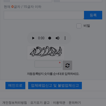
현재
0
글자 / 15글자 이하
등록
비밀
이모티
폰트어
동영
이
새
자동등록방지 숫자를 순서대로 입력하세요.
메인으로
업체폐업신고 및 불법업체신고
개인정보처리방침
요기요기 광고
이용약관
문의하기