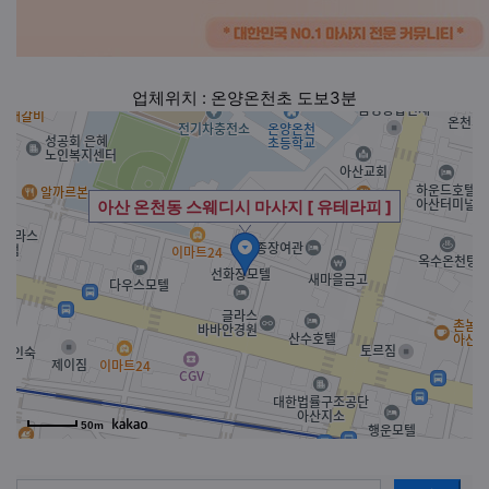
업체위치 : 온양온천초 도보3분
아산 온천동 스웨디시 마사지 [ 유테라피 ]
50m