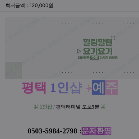
최저금액
최저금액 : 120,000원
본문
평택
1
인
샵
예
주
⍆
1인샵
/
평택터미널 도보5분
⌘
⌘
0503-5984-
2798 :
문
자
환
영