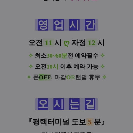
영
업
시
간
오전
11
시
ღ
자정
12
시
✧
최소
30~60분
전 예약필수
✧
✧
오전
10시
이후 예약 가능
✧
✧
폰
O
F
F
:
마감
O
R
랜덤 휴무
✧
오
시
는
길
『평택터미널
도
보
5
분
』