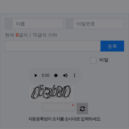
댓글쓰기
필수
필수
이름
비밀번호
현재
0
글자 / 15글자 이하
등록
비밀
이모티
폰트어
동영
이
새
자동등록방지 숫자를 순서대로 입력하세요.