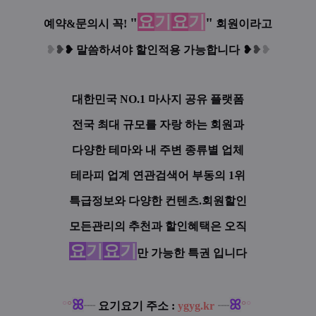
요
기
요
기
"
"
예약&문의시 꼭!
회원이라고
❥
❥
❥
말씀하셔야 할인적용 가능합니다
❥
❥
❥
대한민국 NO.1 마사지 공유 플랫폼
전국 최대 규모를 자랑 하는 회원과
다양한 테마와 내 주변 종류별 업체
테라피 업계 연관검색어 부동의 1위
특급정보와 다양한 컨텐츠.회원할인
모든관리의 추천과 할인혜택은 오직
요
기
요
기
만 가능한 특권 입니다
ꕤ
ꕤ
°
°
°
°
┈
요기요기 주소 :
ygyg.kr
┈