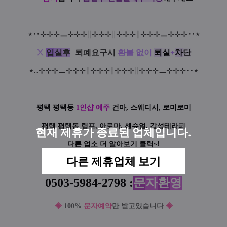
⋆
‥
⊹
⊹
⊹
ㅡ
⊹
⊹
⊹
∥
⊹
⊹
⊹
∥
⊹
⊹
⊹
∥
⊹
⊹
⊹
ㅡ
⊹
⊹
⊹‥
⋆
Ⅹ
입
실
후
:
퇴폐요구시
환불 없이
퇴
실
+
차
단
⋆
‥
⊹
⊹
⊹
ㅡ
⊹
⊹
⊹
∥
⊹
⊹
⊹
∥
⊹
⊹
⊹
∥
⊹
⊹
⊹
ㅡ
⊹
⊹
⊹‥
⋆
평택 평택동
1인샵 예주
건마, 스웨디시, 로미로미
평택 평택동 림프, 아로마, 센슈얼, 감성테라피
현재 제휴가 종료된 업체입니다.
다른 업소 더 알아보기 클릭~!
다른 제휴업체 보기
0503-5984-
2798 :
문
자
환
영
◈
100%
문자예약
만 받고있습니다
◈