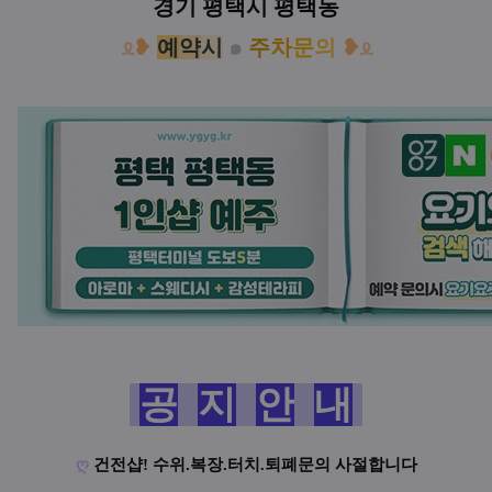
경기 평택시 평택동
ᦸ
❥
예
약
시
๑
주
차
문
의
❥
ᦸ
공
지
안
내
ღ
건전샵! 수위.복장.터치.퇴폐문의 사절합니다