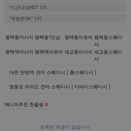
"시간내상NO"
(0)
"재방문OK"
(0)
키워드
평택동마사지
평택동1인샵
평택동아로마
평택동스웨디
시
평택역마사지
평택역아로마
세교동마사지
세교동스웨디
시
관련자료
대전 탄방역 건마 스웨디시 [ 봄스웨디시 ]
영등포 여의도 건마 스웨디시 [ 디바디스웨디시 ]
매니저추천 한줄평
0
등록된 댓글이 없습니다.