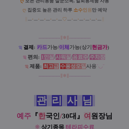
ღ
모든 관리용품 살균소독, 일회용제품 사용
ღ
집중도 높은 관리 하루
소
수
인
원
만 예약
∥
ㅡ
·
ㅡ
·
ㅡ
·
ㅡ
·
ㅡ
·
ㅡ
♡
ㅡ
·
ㅡ
·
ㅡ
·
ㅡ
·
ㅡ
·
ㅡ
∥
---------------
∥
✱
∥
---------------
ಇ
결제
:
카드
가능/
이체
가능(상기
현금가
)
ಇ
편의
:
1
인
실
/
샤
워
실
/
음
료
수
/
주
차
장
ಇ
제품
:
최
고
급
수
용
성
오
일
사
용
˘◡˘
---------------
∥
✱
∥
---------------
관
리
사
님
예
주
『
한
국인
/
30대
』
여
원장님
❊
상기종목
테라피수료