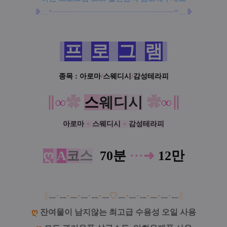
❥
❥
…
*━
━
━
━━━━━━━━━
━
━
━
━
*
…
프
로
그
램
종목 :
아로마
/
스웨디시
/
감성테라피
∥
∞
✿
스
웨
디
시
✿
∞
∥
아로마
+
스웨디시
+
감성테라피
ღ
A
코
스
70분
·
·
·
➜
12만
∥
ㅡ
·
ㅡ
·
ㅡ
·
ㅡ
·
ㅡ
·
ㅡ
♡
ㅡ
·
ㅡ
·
ㅡ
·
ㅡ
·
ㅡ
·
ㅡ
∥
ღ
잔여물이 남지않는 최고급 수용성 오일 사용