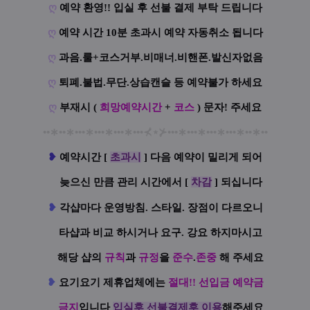
ღ
예약 환영!! 입실 후 선불 결제 부탁 드립니다
ღ
예약 시간 10분 초과시 예약 자동취소 됩니다
ღ
과음.룰+코스거부.비매너.비핸폰.발신자없음
ღ
퇴폐.불법.무단.상습캔슬 등 예약불가 하세요
ღ
부재시 (
희망예약시간
+
코스
) 문자! 주세요
••
∗
••
∗
•••
∗
•••
∗
•••
∗
•••
⊀
⋆
⊁
•••
∗
•••
∗
•••
∗
•••
∗
••
∗
••
❥
예
약시간 [
초과시
] 다음 예약이 밀리게 되어
늦으신 만큼 관리 시간에서 [
차감
] 되십니다
❥
각샵마다 운영방침. 스타일. 장점이 다르오니
타샵과 비교 하시거나 요구. 강요 하지마시고
해당 샵의
규칙
과
규정
을
준수
.
존중
해 주세요
❥
요기요기 제휴업체에는
절대!! 선입금 예약금
금지
입니다
입실후 선불결제후 이용
해주세요