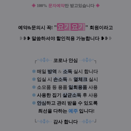
◈
100%
문자예약
만 받고있습니다
◈
요
기
요
기
"
"
예약&문의시 꼭!
회원이라고
❥
❥
❥
말씀하셔야 할인적용 가능합니다
❥
❥
❥
┌
*✤
⁑
✤
·
·
코로나 안심
·
·
✤
⁑
✤
*
┐
❃
매일
방
역
&
소
독
실시 합니다
!
❃
입실 시
손
소
독
&
열
체
크
실시
!
❃
소모품 등 용품
일
회
용
품
사용
!
❃
사용한 집기
살
균
소
독
후 사용
!
❃
안
심
하고 관리 받을 수 있도록
!
최선을 다하는
예주
입니다!
!!
!
✿
└
*✤
⁑
✤
·
·
감사 합니다
·
·
✤
⁑
✤
*
┘