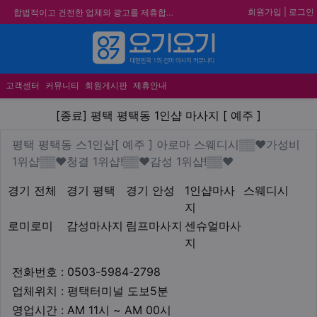
회원가입
|
로그인
★요기요기 설 연휴 휴무 안내★
합법적이고 건전한 업체와 광고를 제휴합니다.
★ 요기요기 업체회원 안내사항 ★
메뉴
불건전한 게시글은 삭제 및 회원탈퇴 됩니다.
고객센터
커뮤니티
회원게시판
제휴안내
[종료] 평택 평택동 1인샵 마사지 
[종료] 평택 평택동 1인샵 마사지 [ 예주 ]
업체 정보
평택 평택동 스1인샵[ 예주 ]
평택 평택동 스1인샵[ 예주 ] 아로마 스웨디시▒▒❤가성비
Description
1위샵▒▒❤청결 1위샵!▒▒❤감성 1위샵!▒▒❤
지역1
테마
경기 전체
경기 평택
경기 안성
1인샵마사
스웨디시
지
로미로미
감성마사지
림프마사지
센슈얼마사
지
업체연락처
전화번호 : 0503-5984-2798
업체위치
업체위치 : 평택터미널 도보5분
영업시간
영업시간 : AM 11시 ~ AM 00시