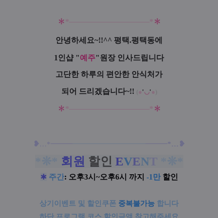
✽
*
─
─
─
─
─
─
─
─
─
─
─
─
─
─
─
*
✽
안녕하세요~!!^^ 평택.평택동
에
1인샵 "
예주
"원장 인사드립니다
고단한 하루의 편안한 안식처가
되어 드리겠습니다~!!
(
●
'
◡
'
●
)
✽
*
─
─
─
─
─
─
─
─
─
─
─
─
─
─
─
*
✽
❥
❥
…
*━
━
━
━━━━━━━━━
━
━
━
━
*
…
*❊
*
회원
할
인
E
V
E
N
T
*❊
*
✱
주간
: 오후3시~오후6시 까지
-1만
할인
상기이벤트 및 할인쿠폰
중복불가능
합니다
하단 프로그램 코스 할인금액 참고해주세요