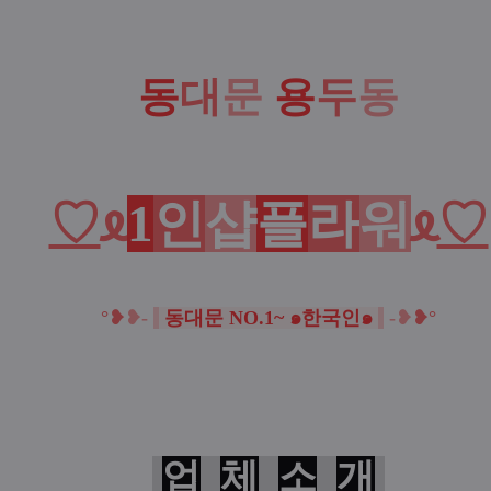
동
대
문
용
두
동
♡
ᦸ
1
인
샵
플
라
워
ᦸ
♡
°❥
❥-
동대문 NO.1~ ๑한국인๑
-
❥
❥°
업
체
소
개