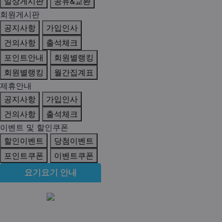
일상게시판
공유&교환
회원게시판
공지사항
가입인사
건의사항
출석체크
포인트안내
회원별랭킹
회원별랭킹
월간집계표
제휴안내
공지사항
가입인사
건의사항
출석체크
이벤트 및 할인쿠폰
할인이벤트
당첨이벤트
포인트쿠폰
이벤트쿠폰
요기요기 안내