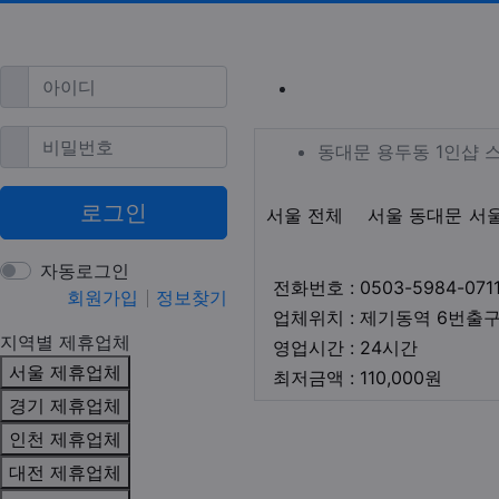
필수
아이디
동대문 제기동
필수
비밀번호
업체 정보
동대문 용두
동대문 용두동 1인샵 
로그인
지역1
테마
서울 전체
서울 동대문
서
자동로그인
전화번호 : 0503-5984-071
회원가입
정보찾기
업체위치 : 제기동역 6번출구
지역별 제휴업체
영업시간
영업시간 : 24시간
서울 제휴업체
최저금
최저금액 : 110,000원
경기 제휴업체
본문
인천 제휴업체
대전 제휴업체