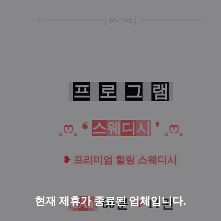
┗
━━━━━━━━❘༻༺❘
━━━━
━━━
━
┛
프
로
그
램
˳
ෆ
˳
❛
스
웨
디
시
❜ ˳
ෆ
˳
❥
프리미엄 힐링 스웨디시
현재 제휴가 종료된 업체입니다.
:
ε
A
з
:
60분
➜
11만