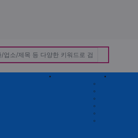
홈타이(방문)
고객센터
커뮤니티
자유게시판
질문게시판
익명게시판
유머게시판
일상게시판
공유&교환