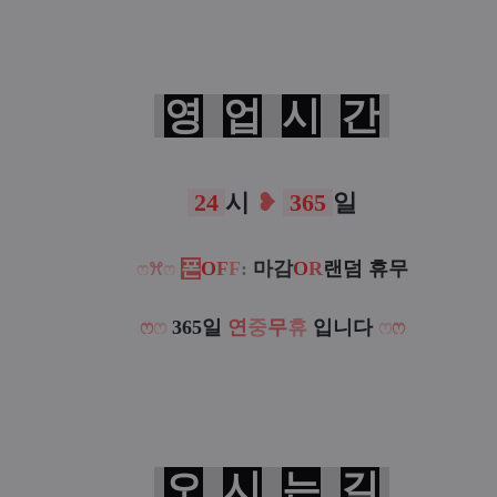
영
업
시
간
24
시
❥
365
일
폰
O
F
F
:
마감
O
R
랜덤 휴무
ෆ
ꕮ
ෆ
ෆ
ෆ
365일
연
중
무
휴
입니다
ෆ
ෆ
오
시
는
길