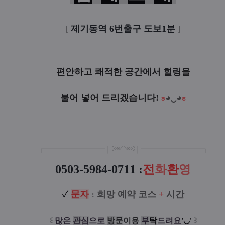
[
제기동역 6번출구 도보1분
]
편안하고 쾌적한 공간에서 힐링을
불어 넣어 드리겠습니다!
ʚ
◕‿◕
ɞ
┏
━━━━
━━━
━
❘༻༺❘
━━━━━━━━┓
0503-5984-0711
:
전
화
환
영
✓
문
자
:
희망 예약 코스
+
시간
꒰
많은
관
심
으로
방
문
이용
부
탁
드려요
꒱
'◡'