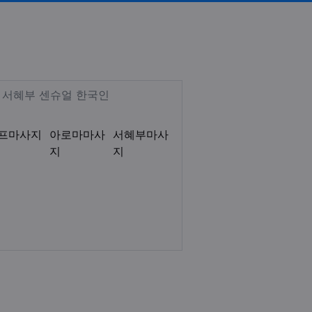
워 ]
라워 ] 스웨디시 로미로미 감성테
Description
마 서혜부 센슈얼 한국인
프마사지
아로마마사
서혜부마사
지
지