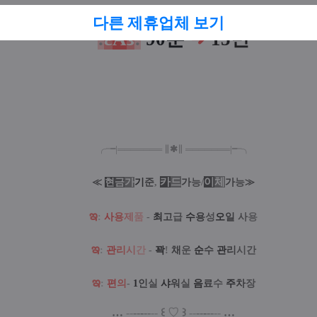
다른 제휴업체 보기
:
ε
A
з
:
90분
➜
15만
╭╼|
═
═
═
═
═
═
═
∥
✱
∥
═
═
═
═
═
═
═
|╾╮
카
드
/
이
체
≪
현
금
가
기
준
,
가
능
가
능
≫
ఇ
:
사
용
제
품
-
최
고
급
수
용
성
오
일
사
용
ఇ
:
관
리
시
간
-
꽉
!
채
운
순
수
관
리
시간
ఇ
:
편
의
-
1
인
실
샤
워
실
음
료
수
주
차
장
…
--
--
-
--
--
꒰
♡
꒱
--
--
-
--
--
…