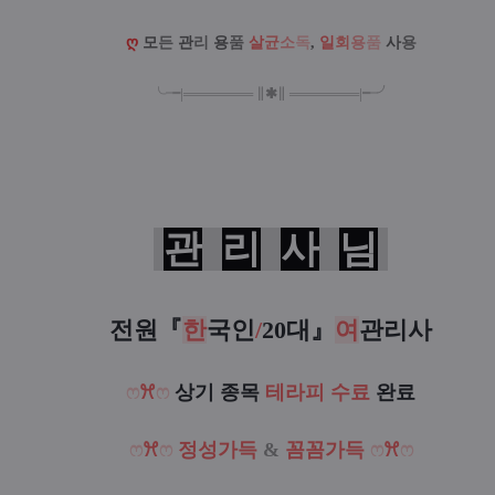
ღ
모
든
관
리
용
품
살
균
소
독
,
일
회
용
품
사
용
╰╼
|
═
═
═
═
═
═
═
∥
✱
∥
═
═
═
═
═
═
═
|
╾╯
관
리
사
님
전원
『
한
국인
/
20대
』
여
관리사
ෆ
ꕮ
ෆ
상기 종목
테라피 수료
완료
ෆ
ꕮ
ෆ
정성가득
&
꼼꼼가득
ෆ
ꕮ
ෆ