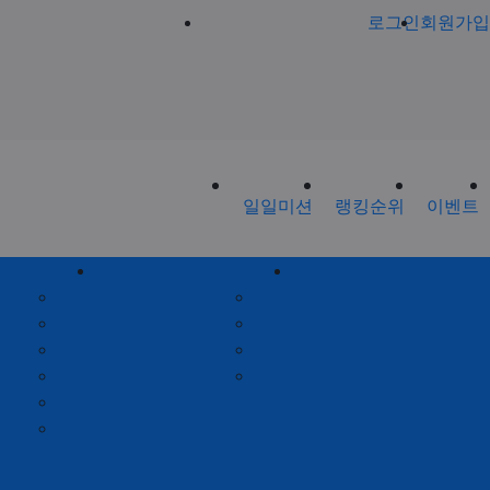
로그인
회원가입
일일미션
랭킹순위
이벤트
회원게시판
제휴안내
공지사항
제휴안내
가입인사
광고위치
출석체크
옵션안내
포인트안내
제휴문의
회원별랭킹
월간집계표