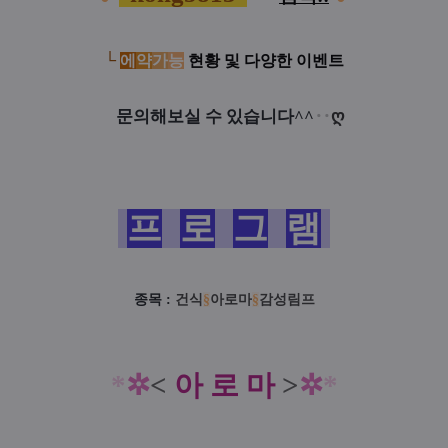
└
에
약
가
능
현황 및 다양한 이벤트
문의해보실 수 있습니다^^
‥
ღ
프
로
그
램
종목 :
건식
§
아로마
§
감성림프
*
✲
<
아 로 마
>
✲
*