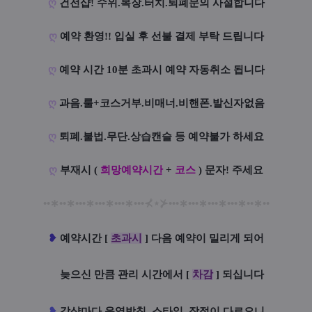
ღ
건전샵! 수위.복장.터치.퇴폐문의 사절합니다
ღ
예약 환영!! 입실 후 선불 결제 부탁 드립니다
ღ
예약 시간 10분 초과시 예약 자동취소 됩니다
ღ
과음.룰+코스거부.비매너.비핸폰.발신자없음
ღ
퇴폐.불법.무단.상습캔슬 등 예약불가 하세요
ღ
부재시 (
희망예약시간
+
코스
) 문자! 주세요
••
∗
••
∗
•••
∗
•••
∗
•••
∗
•••
⊀
⋆
⊁
•••
∗
•••
∗
•••
∗
•••
∗
••
∗
••
❥
예
약시간 [
초과시
] 다음 예약이 밀리게 되어
늦으신 만큼 관리 시간에서 [
차감
] 되십니다
❥
각샵마다 운영방침. 스타일. 장점이 다르오니