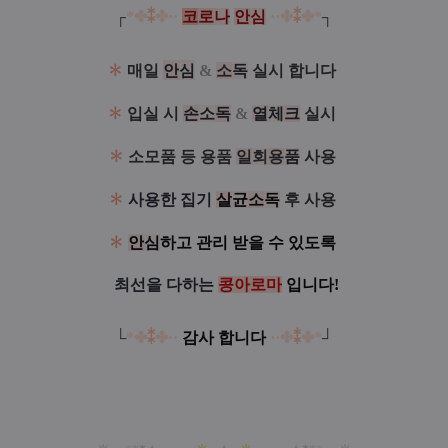
┌
*✤
⁑
✤
·
·
코
로
나
안
심
·
·
✤
⁑
✤
*
┐
✽
매일
안
심
&
소
독
실시 합니다
!
✽
입실 시
손
소
독
&
열
체
크
실시
!
✽
소모품 등 용품
일
회
용
품
사용
!
✽
사용한 집기
살
균
소
독
후 사용
!
✽
안
심
하고 관리 받을 수 있도록
!
✿
최선을 다하는
콩아로마
입니다!
!!
!
└
*✤
⁑
✤
·
·
감사 합니다
·
·
✤
⁑
✤
*
┘