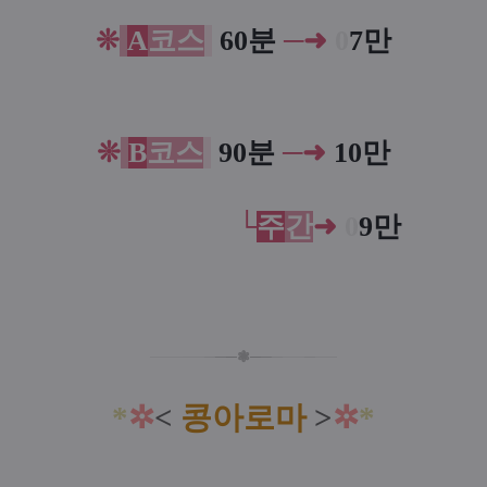
❊
A
코
스
60분
─
➜
0
7만
❊
B
코
스
90분
─
➜
10만
❊
A
코
스.
0
60
└
주
간
➜
0
9만
─
─
─
─
─
─
─
─❃
─
─
─
─
─
─
─
─
*
✲
<
콩아로마
>
✲
*