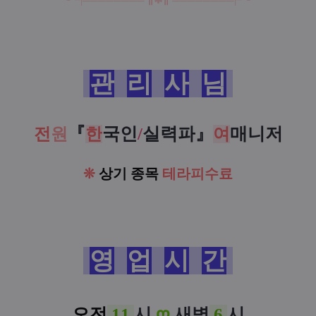
╰╼
|
══
═
══
═
══
∥
✱
∥
══
═
══
═
══
|
╾╯
관
리
사
님
『
국인
/
실력파
』
매니저
전
원
한
여
❊
상기 종목
테라피수료
영
업
시
간
오전
11
시
ღ
새벽
6
시