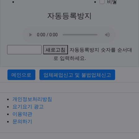
비밀
이모티
폰트어
동영
이
새
자동등록방지
새로고침
자동등록방지 숫자를 순서대
로 입력하세요.
메인으로
업체폐업신고 및 불법업체신고
개인정보처리방침
요기요기 광고
이용약관
문의하기