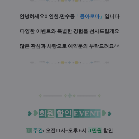
❊
..
..
*
*
*
✦
…
…
::
❊
::
✦
::
❊
::
…
…
✦
*
*
*
..
..
❊
안녕하세요!!
인천.만수동
「
콩아로마
」
입니다
다양한 이벤트와
특별한 경험을 선사드릴게요
많은 관심과 사랑으로 예약문의 부탁드려요^^
❊
..
..
*
*
*
✦
…
…
::
❊
::
✦
::
❊
::
…
…
✦
*
*
*
..
..
❊
✤
✧
━
━
━
━
━
━
✧
✧
━━
━
━
━
━
✧
❥
회
원
할
인
E
V
E
N
T
❥
❥
❥
[1]
주간
: 오전11시~오후 6시
-1만원
할인