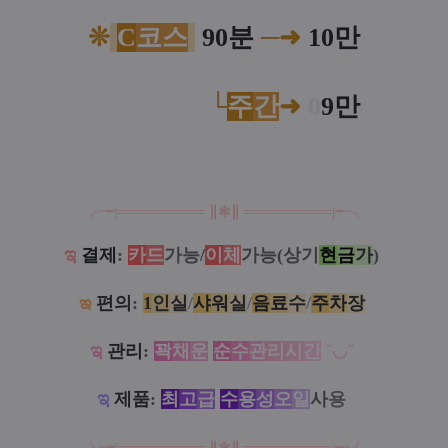
❊
C
코스
90분
─
➜
10만
❊
.............
└
주
간
➜
0
9만
╭╼|
══
═
══
═
══
∥
✱
∥
══
═
═
═
═══
|╾╮
ಇ
결제
:
카
드
가능/
이
체
가능(상기
현
금
가
)
ఇ
편의
:
1
인
실
/
샤
워
실
/
음
료
수
/
주
차
장
ಇ
관리
:
꽉
채
운
순
수
관
리
시
간
˘◡˘
ಇ
제품
:
최
고
급
수
용
성
오
일
사
용