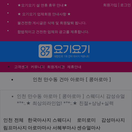
기
회원가입
|
로그인
★요기요기 설 연휴 휴무 안내★
★ 요기요기 업체회원 안내사항 ★
불건전한 게시글은 삭제 및 회원탈퇴 됩니다.
합법적이고 건전한 업체와 광고를 제휴합니다.
메뉴
고객센터
커뮤니티
회원게시판
제휴안내
인천 만수동 건마 아로마 [ 
인천 만수동 건마 아로마 [ 콩아로마 ]
업체 정보
인천 만수동 아로마 [ 콩아로
인천 만수동 아로마 [ 콩아로마 ] 스웨디시 감성슈얼
Descrip
*°*:.★ 최상의라인업! *°*:.★ 친절+상냥+실력
지역1
테마
인천 전체
한국마사지
스웨디시
로미로미
감성마사지
림프마사지
아로마마사
서혜부마사
센슈얼마사