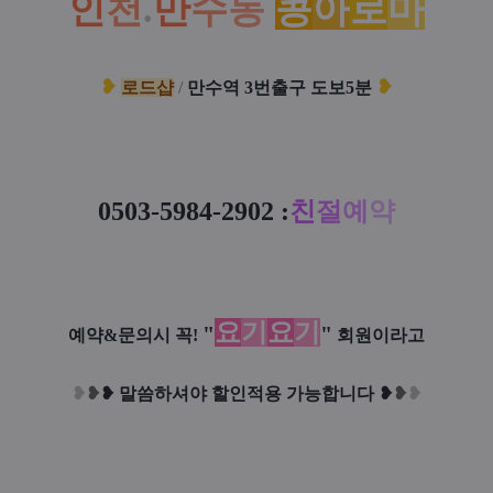
인
천
.
만
수
동
콩
아
로
마
❥
❥
로드샵
/
만수역 3번출구 도보5분
0503-5984-
2902 :
친
절
예
약
요
기
요
기
"
"
예약&문의시 꼭!
회원이라고
❥
❥
❥
말씀하셔야 할인적용 가능합니다
❥
❥
❥