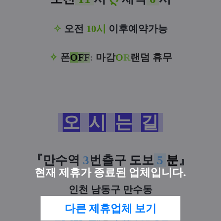
✧
오전
10시
이후예약가능
✧
폰
O
F
F
:
마감
O
R
랜덤 휴무
오
시
는
길
『만수역
3
번출구
도
보
5
분
』
현재 제휴가 종료된 업체입니다.
인천 남동구 만수동
다른 제휴업체 보기
ᦸ
❥
건
물
내
๑
무
료
주
차
❥
ᦸ