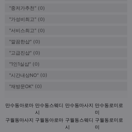
"중저가추천"
(0)
"가성비최고"
(0)
"서비스최고"
(0)
"깔끔한샵"
(0)
"고급진샵"
(0)
"1인1실샵"
(0)
"시간내상NO"
(0)
"재방문OK"
(0)
키워드
만수동아로마
만수동스웨디
만수동마사지
만수동로미로
시
미
구월동마사지
구월동아로마
구월동스웨디
구월동로미로
시
미