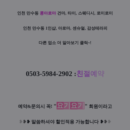
인천 만수동
콩아로마
건마, 타이, 스웨디시, 로미로미
인천 만수동 1인샵, 아로마, 센슈얼, 감성테라피
다른 업소 더 알아보기 클릭~!
0503-5984-
2902 :
친
절
예
약
요
기
요
기
"
"
예약&문의시 꼭!
회원이라고
❥
❥
❥
말씀하셔야 할인적용 가능합니다
❥
❥
❥