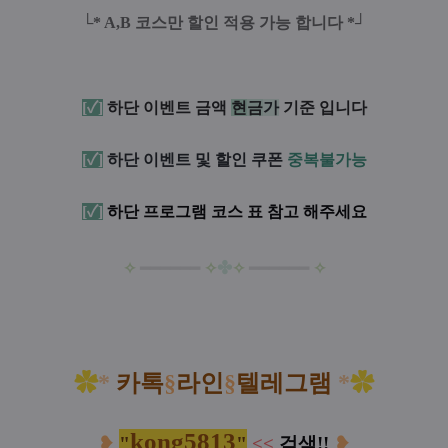
└* A,B 코스만 할인 적용 가능 합니다 *┘
[✓]
하단 이벤트 금액
현
금
가
기준 입니다
[✓]
하단 이벤트 및 할인 쿠
폰
중복불가능
[✓]
하단 프로그램 코스 표 참고 해주세요
✤
✧
━
━
━
━
━
━
✧
✧
━━
━
━
━
━
✧
✿
*
카톡
§
라인
§
텔레그램
*
✿
kong5813
"
"
❥
<<
검색!!
❥