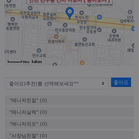
인천 만수동 건마 아로마 [ 콩아로마 ]
50m
좋아요
"매니저친절"
(0)
"매니저실력"
(0)
"매니저외모"
(0)
"사장님친절"
(0)