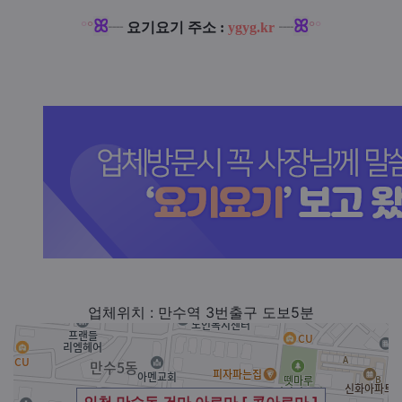
ꕤ
ꕤ
°
°
°
°
┈
요기요기 주소 :
ygyg.kr
┈
업체위치 : 만수역 3번출구 도보5분