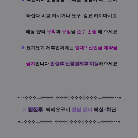
타샵과 비교 하시거나 요구. 강요 하지마시고
해당 샵의
규칙
과
규정
을
준수
.
존중
해 주세요
❥
요기요기 제휴업체에는
절대!! 선입금 예약금
금지
입니다
입실후 선불결제후 이용
해주세요
⋆
‥
⊹
⊹
⊹
ㅡ
⊹
⊹
⊹
∥
⊹
⊹
⊹
∥
⊹
⊹
⊹
∥
⊹
⊹
⊹
ㅡ
⊹
⊹
⊹‥
⋆
Ⅹ
입
실
후
:
퇴폐요구시
환불 없이
퇴
실
+
차
단
⋆
‥
⊹
⊹
⊹
ㅡ
⊹
⊹
⊹
∥
⊹
⊹
⊹
∥
⊹
⊹
⊹
∥
⊹
⊹
⊹
ㅡ
⊹
⊹
⊹‥
⋆