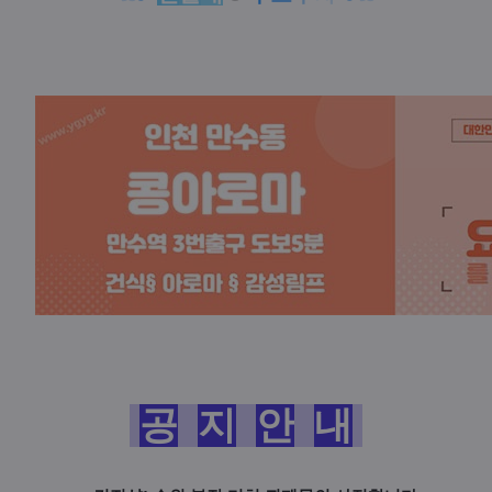
공
지
안
내