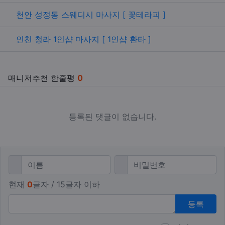
관련자료
천안 성정동 스웨디시 마사지 [ 꽃테라피 ]
인천 청라 1인샵 마사지 [ 1인샵 환타 ]
매니저추천 한줄평
0
등록된 댓글이 없습니다.
댓글쓰기
필수
필수
이름
비밀번호
현재
0
글자 / 15글자 이하
등록