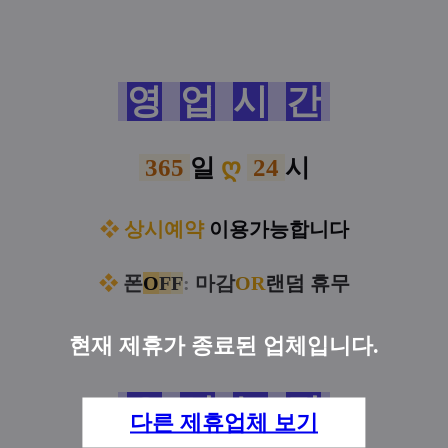
영
업
시
간
365
일
ღ
24
시
상시예약
이용가능합니다
❖
폰
O
F
F
:
마감
O
R
랜덤 휴무
❖
현재 제휴가 종료된 업체입니다.
오
시
는
길
다른 제휴업체 보기