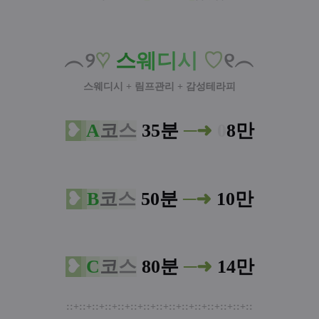
︵୨
♡
스
웨
디
시
♡
୧︵
스웨디시 + 림프관리 + 감성테라피
❥
A
코
스
35분
─
➜
0
8만
❥
B
코
스
50분
─
➜
10만
❥
C
코
스
80분
─
➜
14만
:
:
+
:
:+
:
:+
:
:+
:
:+
:
:+
:
:+
:
:+
:
:+
:
:+
:
:+
:
:+
:
:+
:
:+
:
: