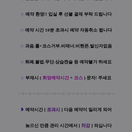
ღ
예약 환영!! 입실 후 선불 결제 부탁 드립니다
ღ
예약 시간 10분 초과시 예약 자동취소 됩니다
ღ
과음.룰+코스거부.비매너.비핸폰.발신자없음
ღ
퇴폐.불법.무단.상습캔슬 등 예약불가 하세요
ღ
부재시 (
희망예약시간
+
코스
) 문자! 주세요
••
∗
••
∗
•••
∗
•••
∗
•••
∗
•••
⊀
⋆
⊁
•••
∗
•••
∗
•••
∗
•••
∗
••
∗
••
❥
예
약시간 [
초과시
] 다음 예약이 밀리게 되어
늦으신 만큼 관리 시간에서 [
차감
] 되십니다