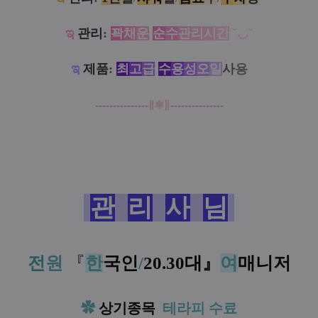
ಇ
관리
:
꽉
채
운
순
수
관
리
시
간
˘◡˘
ಇ
제품
:
최
고
급
수
용
성
오
일
사
용
---------------
∥
✱
∥
---------------
관
리
사
님
전
원
『
한
국인
/
20.30대
』
여
매니저
✿
상기종목
테라피 수료