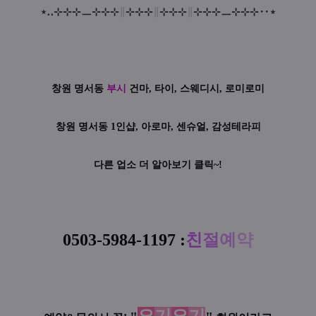
⋆
‥
⊹
⊹
⊹
ㅡ
⊹
⊹
⊹
∥
⊹
⊹
⊹
∥
⊹
⊹
⊹
∥
⊹
⊹
⊹
ㅡ
⊹
⊹
⊹‥
⋆
창원 명서동
부시
건마, 타이, 스웨디시, 로미로미
창원 명서동 1인샵, 아로마, 센슈얼, 감성테라피
다른 업소 더 알아보기 클릭~!
0503-5984-1197
:
친
절
예
약
요
기
요
기