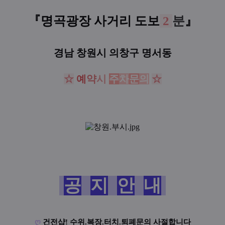
『명곡광장 사거리
도보
2
분
』
경남 창원시 의창구 명서동
☆
예
약
시
주
차
문
의
☆
공
지
안
내
ღ
건전샵! 수위.복장.터치.퇴폐문의 사절합니다