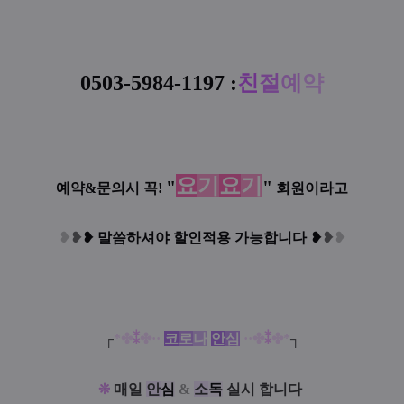
[
라
부
피
시
]
0503-5984-1197
:
친
절
예
약
아
테
로
라
마
요
기
요
기
"
"
피
스
예약&문의시 꼭!
회원이라고
웨
]
❥
❥
❥
말씀하셔야 할인적용 가능합니다
❥
❥
❥
디
시
★⁑★▂▃▅
┌
*✤
⁑
✤
·
·
코
로
나
안
심
·
·
✤
⁑
✤
*
┐
⁑
다
❊
매일
안
심
&
소
독
실시 합니다
!
양