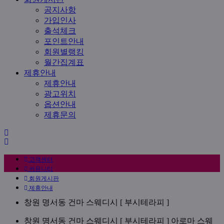
공지사항
가입인사
출석체크
포인트안내
회원별랭킹
월간집계표
제휴안내
제휴안내
광고위치
옵션안내
제휴문의
홈
사
으
이
로
고객센터
드
커뮤니티
바
회원게시판
제휴안내
창원 명서동 건마 스웨디시 [ 부시테라피 ]
창
업
창원 명서동 건마 스웨디시 [ 부시테라피 ] 아로마 스웨
창