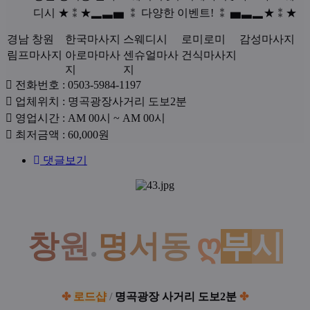
원
Des
디시 ★⁑★▂▃▅ ⁑ 다양한 이벤트! ⁑ ▅▃▂★⁑★
체
원
정
명
지
테
경남 창원
한국마사지
스웨디시
로미로미
감성마사지
명
보
역
마
림프마사지
아로마마사
센슈얼마사
건식마사지
서
서
1
지
지
업
전화번호 : 0503-5984-1197
동
동
체
업
업체위치 : 명곡광장사거리 도보2분
건
연
체
영
영업시간 : AM 00시 ~ AM 00시
건
락
마
위
업
최
최저금액 : 60,000원
처
치
시
저
스
마
댓글보기
간
금
웨
액
스
본
디
문
웨
시
창
원
.
명
서
동
ღ
부
시
[
디
부
시
시
✤
로드샵
/
명곡광장 사거리 도보2분
✤
테