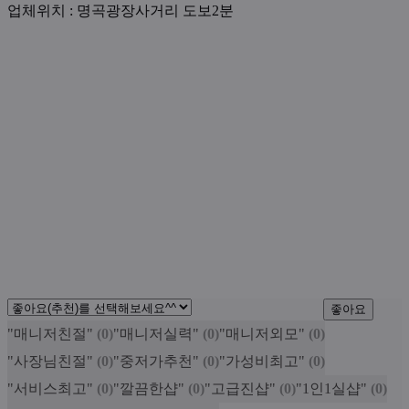
업체위치 : 명곡광장사거리 도보2분
웨디시 [ 부시테라피 ]
좋아요
"매니저친절"
(0)
"매니저실력"
(0)
"매니저외모"
(0)
"사장님친절"
(0)
"중저가추천"
(0)
"가성비최고"
(0)
"서비스최고"
(0)
"깔끔한샵"
(0)
"고급진샵"
(0)
"1인1실샵"
(0)