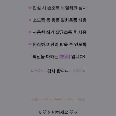
한
❊
입실 시
손
소
독
&
열
체
크
실시
!
이
❊
소모품 등 용품
일
회
용
품
사용
!
벤
트!
❊
사용한 집기
살
균
소
독
후 사용
!
⁑
❊
안
심
하고 관리 받을 수 있도록
!
▅▃▂★⁑★
✿
최선을 다하는
[부시]
입니다!
!!
!
└
*✤
⁑
✤
·
·
감사 합니다
·
·
✤
⁑
✤
*
┘
❊
❊
·
·
·
·
·
*
*
·
·
·
·
·
*
*
*
·
·
·
·
·
*
*
·
·
·
·
·
❊
❊
♡
안녕하세요
♡
♡
♡