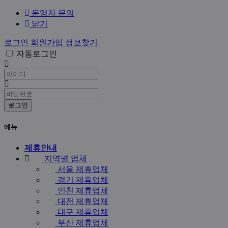
운영자 문의
닫기
로그인
회원가입
정보찾기
자동로그인
아
이
비
디
밀
필
번
로그인
수
호
필
메뉴
수
제휴안내
지역별 업체
서울 제휴업체
경기 제휴업체
인천 제휴업체
대전 제휴업체
대구 제휴업체
부산 제휴업체