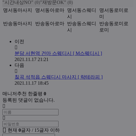
"시간내상NO"
(0)
"재방문OK"
(0)
키
명서동마사지
명서동아로마
명서동스웨디
명서동로미로
워
시
미
드
반송동마사지
반송동아로마
반송동스웨디
반송동로미로
시
로미
관
이전
련
분당 서현역 건마 스웨디시 [ M스웨디시 ]
자
작
2021.11.17 21:21
료
다음
성
일
칠곡 석적읍 스웨디시 마사지 [ 락테라피 ]
작
2021.11.17 18:45
성
매니저추천 한줄평
0
일
등록된 댓글이 없습니다.
이
댓
름
글
비
필
밀
수
쓰
현재
0
글자 / 15글자 이하
번