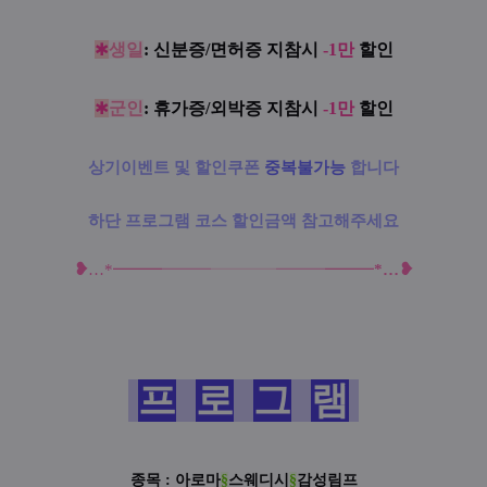
✱
생일
: 신분증/면허증 지참시
-1만
할인
✱
군인
: 휴가증/외박증 지참시
-1만
할인
상기이벤트 및 할인쿠폰
중복불가능
합니다
하단 프로그램 코스 할인금액 참고해주세요
❥
❥
…
*━
━
━
━━━
━━━━
━━
━
━
━
━
*
…
프
로
그
램
종목 :
아로마
§
스웨디시
§
감성림프