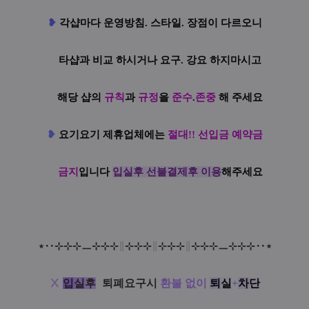
❥
각샵마다 운영방침. 스타일. 장점이 다르오니
타샵과 비교 하시거나 요구. 강요 하지마시고
해당 샵의
규칙
과
규정
을
준수
.
존중
해 주세요
❥
요기요기 제휴업체에는
절대!! 선입금 예약금
금지
입니다
입실후 선불결제후 이용
해주세요
⋆
‥
⊹
⊹
⊹
ㅡ
⊹
⊹
⊹
∥
⊹
⊹
⊹
∥
⊹
⊹
⊹
∥
⊹
⊹
⊹
ㅡ
⊹
⊹
⊹‥
⋆
Ⅹ
입
실
후
:
퇴폐요구시
환불 없이
퇴
실
+
차
단