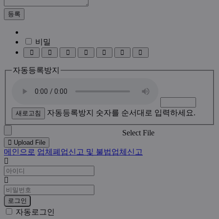
기
호
필
등록
수
비밀
이
폰
동
이
댓
댓
새
모
트
영
미
글
글
댓
자동등록방지
티
어
상
지
창
창
글
콘
썸
늘
줄
작
이
이
성
기
기
자동등록방지 숫자를 순서대로 입력하세요.
새로고침
Select File
Upload File
메인으로
업체폐업신고 및 불법업체신고
아
이
비
디
밀
필
번
로그인
수
호
자동로그인