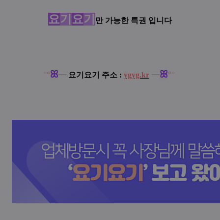
요
기
요
기
만 가능한 특권 입니다
ꕤ
ꕤ
°
°
°
°
┈
요기요기 주소 :
ygyg.kr
┈