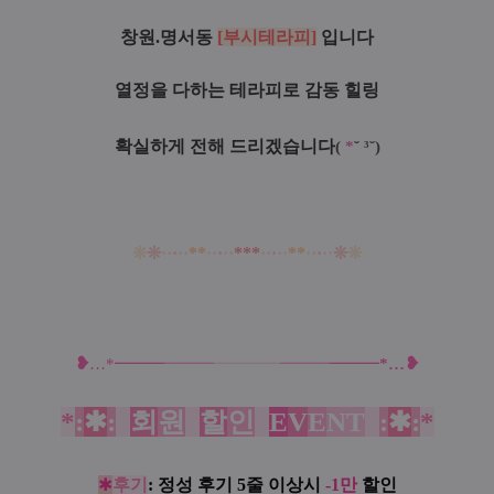
창원.명서동
[부시테라피]
입니다
열정을 다하는 테라피로 감동 힐링
확실하게 전해 드리겠습니다
(
*
˘ ³˘)
❊
❊
·
·
·
·
·
*
*
·
·
·
·
·
*
*
*
·
·
·
·
·
*
*
·
·
·
·
·
❊
❊
❥
❥
…
*━
━
━
━━━
━━━━
━━
━
━
━
━
*
…
*
:
✱
:
*
회
원
*
할
인
*
E
V
E
NT
*
:
✱
:
*
✱
후기
: 정성 후기 5줄 이상시
-1만
할인