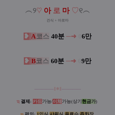
︵୨
♡
아
로
마
♡
୧︵
건식 + 아로마
❥
A
코
스
40분
─➜
0
6만
❥
B
코
스
60분
─➜
0
9만
---------------
∥
✱
∥
---------------
ಇ
결제
:
카
드
가능/
이
체
가능(상기
현
금
가
)
ఇ
편의
:
1
인
실
/
샤
워
실
/
음
료
수
/
주
차
장