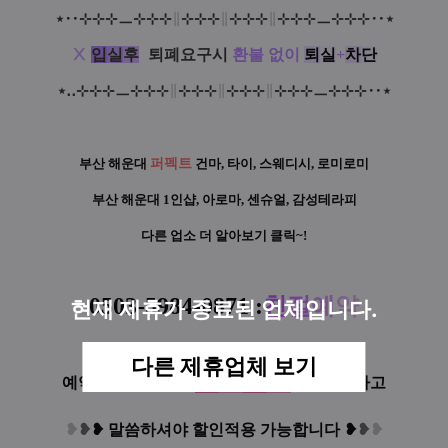
⋆
‥
⊹
⊹
⊹
ㅡ
⊹
⊹
⊹
∥
⊹
⊹
⊹
∥
⊹
⊹
⊹
∥
⊹
⊹
⊹
ㅡ
⊹
⊹
⊹‥
⋆
Ⅹ
입
실
후
:
퇴폐요구시
환불 없이
퇴
실
+
차
단
⋆
‥
⊹
⊹
⊹
ㅡ
⊹
⊹
⊹
∥
⊹
⊹
⊹
∥
⊹
⊹
⊹
∥
⊹
⊹
⊹
ㅡ
⊹
⊹
⊹‥
⋆
부산 해운대
퍼펙트
건마, 타이, 스웨디시, 로미로미
부산 해운대 1인샵, 아로마, 센슈얼, 감성테라피
다른 업소 더 알아보기 클릭~!
0503-5984-0871
:
친
절
예
약
현재 제휴가 종료된 업체입니다.
다른 제휴업체 보기
요
기
요
기
"
"
예약&문의시 꼭!
회원이라고
❥
❥
❥
말씀하셔야 할인적용 가능합니다
❥
❥
❥