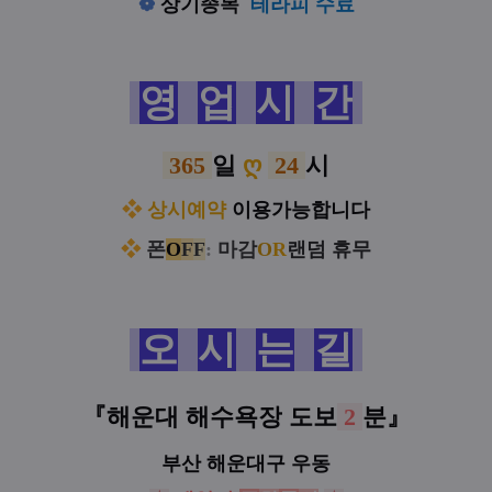
❁
상기종목
테라피 수료
영
업
시
간
365
일
ღ
24
시
❖
상시예약
이용가능합니다
❖
폰
O
F
F
:
마감
O
R
랜덤 휴무
오
시
는
길
『해운대 해수욕장
도보
2
분
』
부산 해운대구 우동