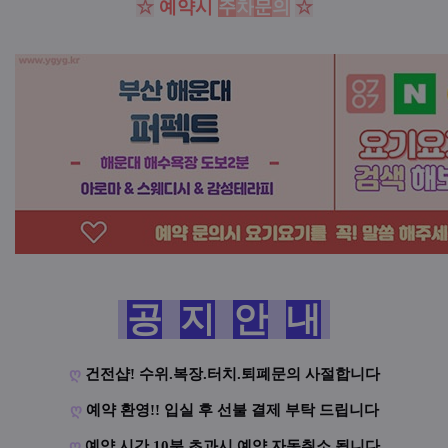
☆
예약시
주
차
문
의
☆
공
지
안
내
ღ
건전샵! 수위.복장.터치.퇴폐문의 사절합니다
ღ
예약 환영!! 입실 후 선불 결제 부탁 드립니다
ღ
예약 시간 10분 초과시 예약 자동취소 됩니다