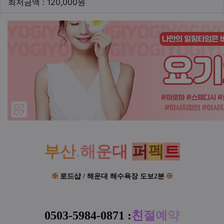
최저금액
최저금액 : 120,000원
본문
부
산
.
해
운
대
퍼
펙
트
✠
로드샵
/
해운대 해수욕장 도보2분
✠
0503-5984-0871
:
친
절
예
약