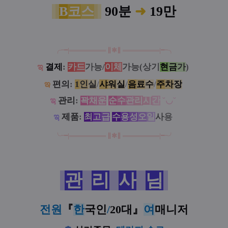
B
코
스
90분
➜
19만
╭╼|
══
═
══
═
══
∥
✱
∥
══
═
═
═
═══
|╾╮
ಇ
결제
:
카
드
가능/
이
체
가능(상기
현
금
가
)
ఇ
편의
:
1
인
실
/
샤
워
실
/
음
료
수
/
주
차
장
ಇ
관리
:
꽉
채
운
순
수
관
리
시
간
˘◡˘
ಇ
제품
:
최
고
급
수
용
성
오
일
사
용
╰╼
|
══
═
══
═
══
∥
✱
∥
══
═
══
═
══
|
╾╯
관
리
사
님
전원
『
한
국인
/
20대
』
여
매니저