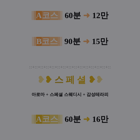
A
코
스
60분
➜
12만
B
코
스
90분
➜
15만
:
:
+
:
:+
:
:+
:
:+
:
:+
:
:+
:
:+
:
:+
:
:+
:
:+
:
:+
:
:+
:
:+
:
:+
:
:
❥
❥
스
페
셜
❥
❥
아로마 + 스페셜 스웨디시 + 감성테라피
A
코
스
60분
➜
16만