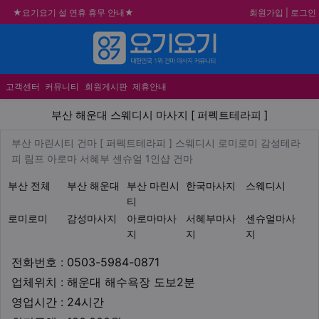
회원가입
|
로그인
★요기요기 설 연휴 휴무 안내★
★ 요기요기 업체회원 안내사항 ★
메뉴
불건전한 게시글은 삭제 및 회원탈퇴 됩니다.
합법적이고 건전한 업체와 광고를 제휴합니다.
고객센터
커뮤니티
회원게시판
제휴안내
부산 해운대 스웨디시 마사지 [
부산 해운대 스웨디시 마사지 [ 퍼펙트테라피 ]
업체 정보
부산 마린시티 건마 [ 퍼펙트테라
부산 마린시티 건마 [ 퍼펙트테라피 ] 스웨디시 로미로미 감성테라
Description
피 림프 아로마 서혜부 센슈얼 1인샵 건마
지역1
테마
부산 전체
부산 해운대
부산 마린시
한국마사지
스웨디시
티
로미로미
감성마사지
아로마마사
서혜부마사
센슈얼마사
지
지
지
업체연락처
전화번호 : 0503-5984-0871
업체위치
업체위치 : 해운대 해수욕장 도보2분
영업시간
영업시간 : 24시간