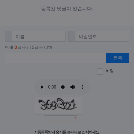
등록된 댓글이 없습니다.
댓글쓰기
필수
필수
이름
비밀번호
현재
0
글자 / 15글자 이하
등록
비밀
이모티
폰트어
동영
이
새
자동등록방지 숫자를 순서대로 입력하세요.