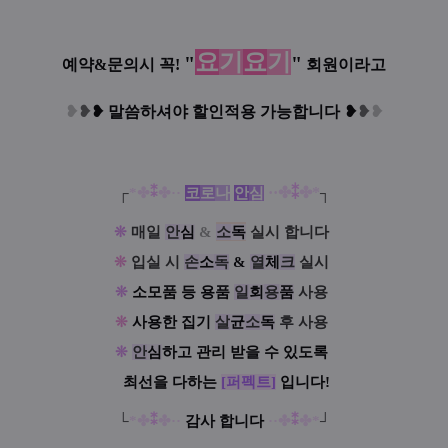
요
기
요
기
"
"
예약&문의시 꼭!
회원이라고
❥
❥
❥
말씀하셔야 할인적용 가능합니다
❥
❥
❥
·
·
✤
⁑
✤
*
┌
*✤
⁑
✤
·
·
코
로
나
안
심
┐
❊
매일
안
심
&
소
독
실시 합니다
!
❊
입실 시
손
소
독
&
열
체
크
실시
!
❊
소모품 등 용품
일
회
용
품
사용
!
❊
사용한 집기
살
균
소
독
후 사용
!
❊
안
심
하고 관리 받을 수 있도록
!
✿
최선을 다하는
[퍼펙트]
입니다!
!!
!
└
*✤
⁑
✤
·
·
감사 합니다
·
·
✤
⁑
✤
*
┘