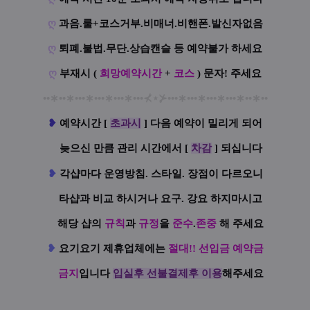
ღ
과음.룰+코스거부.비매너.비핸폰.발신자없음
ღ
퇴폐.불법.무단.상습캔슬 등 예약불가 하세요
ღ
부재시 (
희망예약시간
+
코스
) 문자! 주세요
••
∗
••
∗
•••
∗
•••
∗
•••
∗
•••
⊀
⋆
⊁
•••
∗
•••
∗
•••
∗
•••
∗
••
∗
••
❥
예
약시간 [
초과시
] 다음 예약이 밀리게 되어
늦으신 만큼 관리 시간에서 [
차감
] 되십니다
❥
각샵마다 운영방침. 스타일. 장점이 다르오니
타샵과 비교 하시거나 요구. 강요 하지마시고
해당 샵의
규칙
과
규정
을
준수
.
존중
해 주세요
❥
요기요기 제휴업체에는
절대!! 선입금 예약금
금지
입니다
입실후 선불결제후 이용
해주세요