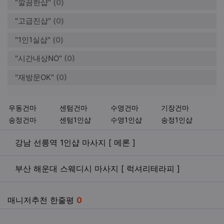
"깔끔한샵"
(0)
"고급진샵"
(0)
"1인1실샵"
(0)
"시간내상NO"
(0)
"재방문OK"
(0)
키워드
우동건마
센텀건마
수영건마
기장건마
송정건마
센텀1인샵
수영1인샵
송정1인샵
관련자료
강남 선릉역 1인샵 마사지 [ 메론 ]
부산 해운대 스웨디시 마사지 [ 럭셔리테라피 ]
매니저추천 한줄평
0