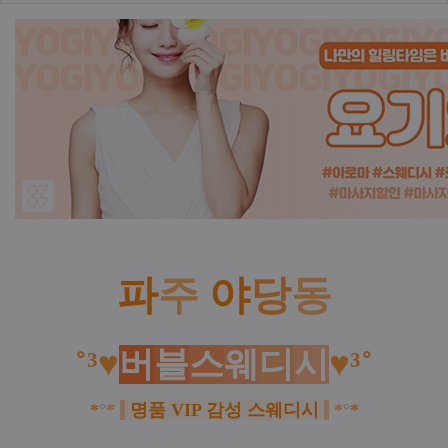
본문
파
주
야
당
동
˚³♥
버
블
스
웨
디
시
♥³˚
*
°
*
명품 VIP 감성 스웨디시
*
°
*