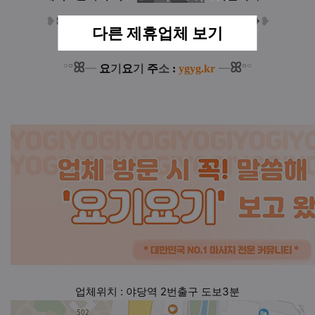
❥
❥
❥
말씀하셔야 할인적용 가능합니다
❥
❥
❥
다른 제휴업체 보기
ꕤ
ꕤ
°
°
°
°
┈
요
기
요
기
주
소
:
ygyg.kr
┈
업체위치 : 야당역 2번출구 도보3분