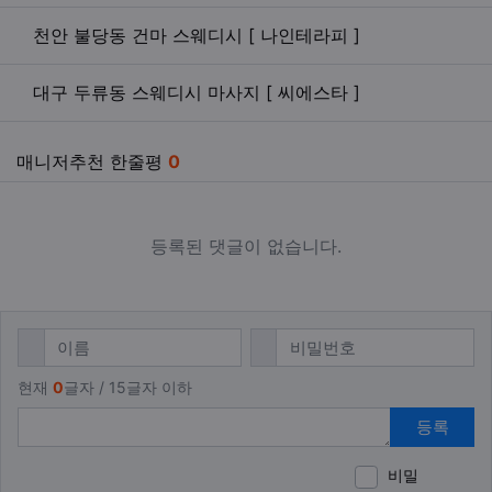
관련자료
천안 불당동 건마 스웨디시 [ 나인테라피 ]
대구 두류동 스웨디시 마사지 [ 씨에스타 ]
매니저추천 한줄평
0
등록된 댓글이 없습니다.
댓글쓰기
필수
필수
이름
비밀번호
현재
0
글자 / 15글자 이하
등록
비밀
이모티
폰트어
동영
이
새