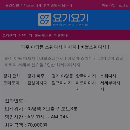
회원가입
|
로그인
불건전한 게시글은 삭제 및 회원탈퇴 됩니다.
합법적이고 건전한 업체와 광고를 제휴합니다.
★요기요기 설 연휴 휴무 안내★
메뉴
★ 요기요기 업체회원 안내사항 ★
고객센터
커뮤니티
회원게시판
제휴안내
파주 야당동 스웨디시 마사지 [
파주 야당동 스웨디시 마사지 [ 버블스웨디시 ]
업체 정보
파주 야당 마사지 [ 버블스웨디시
파주 야당 마사지 [ 버블스웨디시 ] 아로마 스웨디시 로미로미 감성
Description
테라피 서혜부 센슈얼 1인샵 최저가마사지
지역1
테마
경기 전체
경기 파주
경기 야당동
한국마사지
스웨디시
로미로미
감성마사지
림프마사지
아로마마사
서혜부마사
지
지
업체연락처
전화번호 :
업체위치
업체위치 : 야당역 2번출구 도보3분
영업시간
영업시간 : AM 11시 ~ AM 04시
최저금액
최저금액 : 70,000원