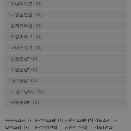
"매니저외모"
(0)
"사장님친절"
(0)
"중저가추천"
(0)
"가성비최고"
(0)
"서비스최고"
(0)
"깔끔한샵"
(0)
"고급진샵"
(0)
"1인1실샵"
(0)
"시간내상NO"
(0)
"재방문OK"
(0)
키워드
목동동스웨디시
운정역스웨디시
금촌역스웨디시
김포스웨디시
일산스웨디시
운정역1인샵
금촌역1인샵
김포1인샵