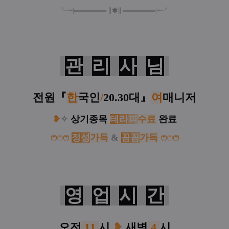
╰╼
|
═
═
═
═
═
═
═
∥
✱
∥
═
═
═
═
═
═
═
|
╾╯
관
리
사
님
전원
『
한
국인
/
20.30대
』
여
매니저
❥
✧
상기종목
테
라
피
수료
완료
ෆ
ෆ
ෆ
정
성
가득
&
꼼
꼼
가득
ෆ
ෆ
ෆ
영
업
시
간
오전
11
시
❥
새벽
4
시