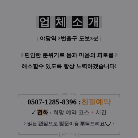
업
체
소
개
[
야당역 2번출구 도보3분
]
❥
편안한 분위기로 몸과 마음의 피로를
❥
해소할수
있도록 항상 노력하겠습니다!
┏
━
━━━
━━━
━
❘༻༺❘
━
━━━
━━━
━
┓
0507-1285-8396
:
친
절
예
약
✓
전
화
:
희망 예약 코스
+
시간
꒰
많은
관
심
으로
방
문
이
용
부
탁
드려요
꒱
'◡'
┗
━━━━━
━
━
━
❘༻༺❘
━
━━━
━━━
━
┛