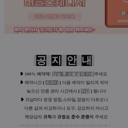
공
지
안
내
❥
100% 예약제
!
입실 후 선불결제 이용
주세요
❥
예
약시간
[
초과시
]
다음 예약이 밀리게 되어
....
늦으신 만큼 관리 시간에서
[
차감
]
됩니다
❥
각샵마다 운영 방침,스타일,장점이 다르오니
....
다른 샵과 비교하거나 요구, 강요하지 마시고
....
해당샵의
규칙
과
규정
을
준수
.
존중
해 주세요
••
∗
••
∗
•••
∗
•••
∗
•••
∗
•••
⊀
⋆
⊁
•••
∗
•••
∗
•••
∗
•••
∗
••
∗
••