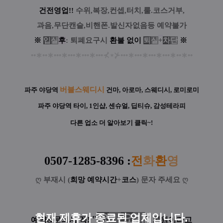
건전영업!!
수위,복장,컨셉,터치,룰.코스거부,
과음,무단캔슬,비핸폰.발신자없음등 예약불가
※
입
실
후
: 퇴폐요구시
환
불
없
이
퇴
실
+
차
단
※
••
∗
••
∗
•••
∗
•••
∗
•••
∗
•••
⊀
⋆
⊁
•••
∗
•••
∗
•••
∗
•••
∗
••
∗
••
버블스웨디시
파주 야당역
건마, 아로마, 스웨디시, 로미로미
파주 야당역
타이, 1인샵, 센슈얼, 딥티슈, 감성테라피
다른 업소 더 알아보기 클릭~!
0507-1285-8396
:
전
화
환
영
ღ
부재시 (
희망 예약시간
+
코스
) 문자 주세요
ღ
현재 제휴가 종료된 업체입니다.
요
기
요
기
"
"
예약&문의시 꼭!
회원이라고