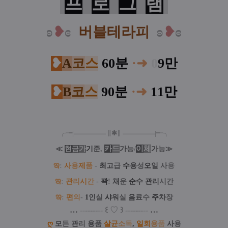
프
로
그
램
ʚ
❥
ɞ
버블테라피
ʚ
❥
ɞ
❥
A
코
스
60분
·➜
0
9만
❥
B
코
스
90분
·➜
11만
╭╼|
═
═
═
═
═
═
═
∥
✱
∥
═
═
═
═
═
═
═
|╾╮
카
드
/
이
체
≪
현
금
가
기
준
,
가
능
가
능
≫
ఇ
:
사
용
제
품
-
최
고
급
수
용
성
오
일
사
용
ఇ
:
관
리
시
간
-
꽉
!
채
운
순
수
관
리
시간
ఇ
:
편
의
-
1
인
실
샤
워
실
음
료
수
주
차
장
…
--
--
-
--
--
꒰
♡
꒱
--
--
-
--
--
…
ღ
모
든
관
리
용
품
살
균
소
독
,
일
회
용
품
사
용