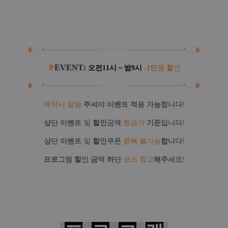
❥
…
*━
━
━
━━
━
━
━━━━
━━
━
━
━
━
━
*
…
❥
❥
EVENT
:
오전11시 ~ 밤9시
-1
만
원
할
인
❥
…
*━
━
━
━━
━
━
━━━━
━━
━
━
━
━
━
*
…
❥
예약시 말씀
주셔
야
이벤
트
적
용
가능
합니다
!
상
단
이벤
트
및
할인
금액
현금가
기준
입니다
!
상
단
이벤
트
및
할인
쿠폰
중복 불가능
합니
다
!
프로
그램
할
인
금
액
하
단
코스 참고
해주
세요
!