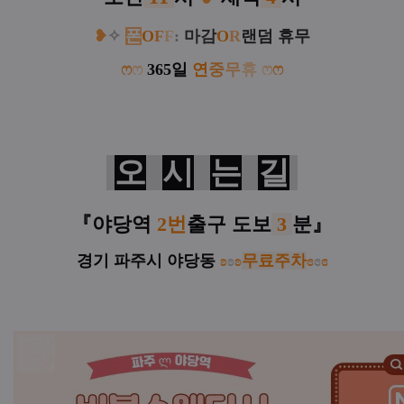
❥
✧
폰
O
F
F
:
마감
O
R
랜덤 휴무
ෆ
ෆ
365일
연
중
무
휴
ෆ
ෆ
오
시
는
길
『
야당역
2번
출구
도보
3
분
』
경기 파주시 야당동
ʚ
ʚ
ʚ
무료주차
ɞ
ɞ
ɞ