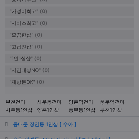
"가성비최고"
(0)
"서비스최고"
(0)
"깔끔한샵"
(0)
"고급진샵"
(0)
"1인1실샵"
(0)
"시간내상NO"
(0)
"재방문OK"
(0)
키워드
부천건마
사우동건마
양촌역건마
풍무역건마
사우동1인샵
양촌1인샵
풍무동1인샵
부천1인샵
관련자료
동대문 장안동 1인샵 [ 수아 ]