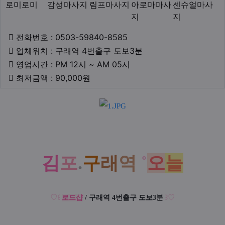
로미로미
감성마사지
림프마사지
아로마마사
센슈얼마사
지
지
업체연락처
전화번호 : 0503-59840-8585
업체위치
업체위치 : 구래역 4번출구 도보3분
영업시간
영업시간 : PM 12시 ~ AM 05시
최저금액
최저금액 : 90,000원
본문
김
포
.
구
래
역
˚
오
늘
♡
꒰
로드샵
/
구래역 4번출구
도보3분
꒱
♡