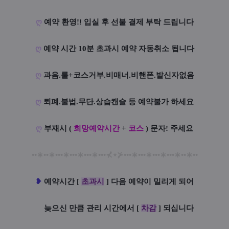
ღ
예약 환영!! 입실 후 선불 결제 부탁 드립니다
ღ
예약 시간 10분 초과시 예약 자동취소 됩니다
ღ
과음.룰+코스거부.비매너.비핸폰.발신자없음
ღ
퇴폐.불법.무단.상습캔슬 등 예약불가 하세요
ღ
부재시 (
희망예약시간
+
코스
) 문자! 주세요
••
∗
••
∗
•••
∗
•••
∗
•••
∗
•••
⊀
⋆
⊁
•••
∗
•••
∗
•••
∗
•••
∗
••
∗
••
❥
예
약시간 [
초과시
] 다음 예약이 밀리게 되어
늦으신 만큼 관리 시간에서 [
차감
] 되십니다