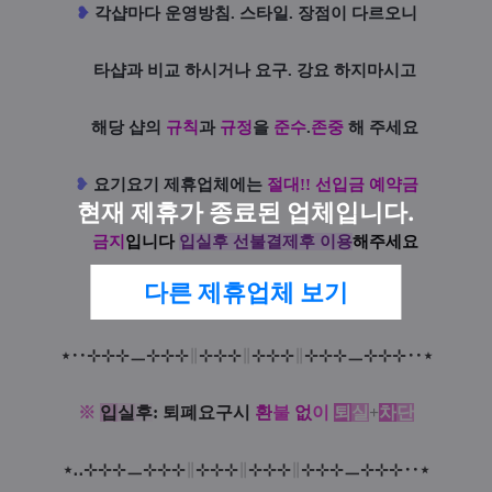
❥
각샵마다 운영방침. 스타일. 장점이 다르오니
타샵과 비교 하시거나 요구. 강요 하지마시고
해당 샵의
규칙
과
규정
을
준수
.
존중
해 주세요
❥
요기요기 제휴업체에는
절대!! 선입금 예약금
현재 제휴가 종료된 업체입니다.
금지
입니다
입실후 선불결제후 이용
해주세요
다른 제휴업체 보기
⋆
‥
⊹
⊹
⊹
ㅡ
⊹
⊹
⊹
∥
⊹
⊹
⊹
∥
⊹
⊹
⊹
∥
⊹
⊹
⊹
ㅡ
⊹
⊹
⊹‥
⋆
※
입
실
후
: 퇴폐요구시
환
불
없
이
퇴
실
+
차
단
⋆
‥
⊹
⊹
⊹
ㅡ
⊹
⊹
⊹
∥
⊹
⊹
⊹
∥
⊹
⊹
⊹
∥
⊹
⊹
⊹
ㅡ
⊹
⊹
⊹‥
⋆