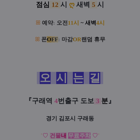
점심
12
시
ღ
새벽
5
시
ꕤ
예
약
:
오전
11시
~
새벽
4시
ꕤ
폰
O
F
F
:
마감
O
R
랜덤 휴무
오
시
는
길
『구래역
4
번출구
도보
3
분
』
경기 김포시 구래동
˚
♡
건물
내
무
료
주
차
♡
˚