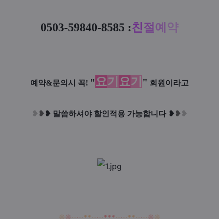
0503-59840-8585
:
친
절
예
약
요
기
요
기
"
"
예약&문의시 꼭!
회원이라고
❥
❥
❥
말씀하셔야 할인적용 가능합니다
❥
❥
❥
❊
❊
·
·
·
·
·
*
*
·
·
·
·
·
*
*
*
·
·
·
·
·
*
*
·
·
·
·
·
❊
❊