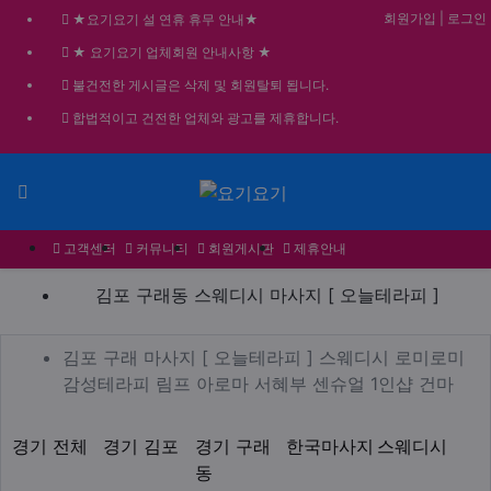
회원가입
|
로그인
★요기요기 설 연휴 휴무 안내★
★ 요기요기 업체회원 안내사항 ★
불건전한 게시글은 삭제 및 회원탈퇴 됩니다.
합법적이고 건전한 업체와 광고를 제휴합니다.
메뉴
고객센터
커뮤니티
회원게시판
제휴안내
김포 구래동 스웨디시 마사지 
김포 구래동 스웨디시 마사지 [ 오늘테라피 ]
업체 정보
김포 구래 마사지 [ 오늘테
김포 구래 마사지 [ 오늘테라피 ] 스웨디시 로미로미
Desc
감성테라피 림프 아로마 서혜부 센슈얼 1인샵 건마
지역1
테마
경기 전체
경기 김포
경기 구래
한국마사지
스웨디시
동