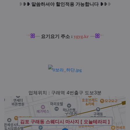
❥
❥
❥
말씀하셔야 할인적용 가능합니다
❥
❥
❥
ꕤ
ꕤ
°
°
°
°
┈
요기요기 주소 :
ygyg.kr
┈
업체위치 : 구래역 4번출구 도보3분
김포 구래동 스웨디시 마사지 [ 오늘테라피 ]