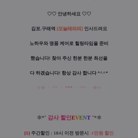
♡
♡
안녕하세요
♡
♡
김포.구래역
[오늘테라피]
인사드려요
노하우와 명품 케어로 힐링타임을 준비
했습니다! 찾아 주신 한분 한분 최선을
다 하겠습니다! 항상 감사 합니다 *^^*
❊
❊
·
·
·
·
·
*
*
·
·
·
·
·
*
*
*
·
·
·
·
·
*
*
·
·
·
·
·
❊
❊
✱
*
˚
감사 할인
E
V
E
N
T
˚
*
✱
[1]
주간할인 :
18시
이전 방문시
-1만원 할인