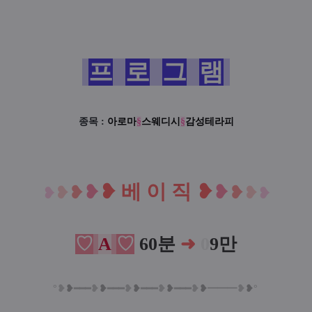
프
로
그
램
종목 :
아로마
§
스웨디시
§
감성테라피
❥
베 이 직
❥
❥
❥
❥
❥
❥
❥
❥
❥
♡
A
♡
60분
➜
0
9만
°
❥
❥
━
━
━
❥
❥
━
━
━
❥
❥
━
━
━
❥
❥
━
━
━
❥
❥
━
━
━
❥
❥
°