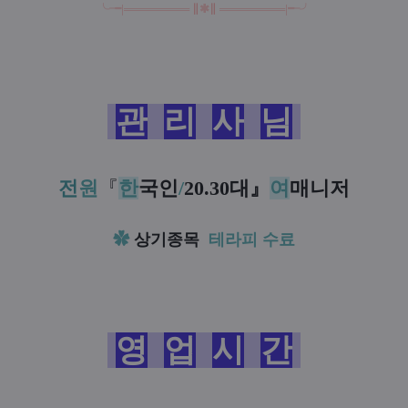
╰╼
|
══
═
══
═
══
∥
✱
∥
══
═
══
═
══
|
╾╯
관
리
사
님
전
원
『
한
국인
/
20.30대
』
여
매니저
✿
상기종목
테라피 수료
영
업
시
간