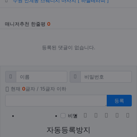
수원 인계동 스웨디시 마사지 [ 하늘테라피 ]
매니저추천 한줄평
0
등록된 댓글이 없습니다.
댓글쓰기
필수
필수
이름
비밀번호
현재
0
글자 / 15글자 이하
등록
이모티콘
폰트어썸
동영상
이미지
새
비밀
자동등록방지