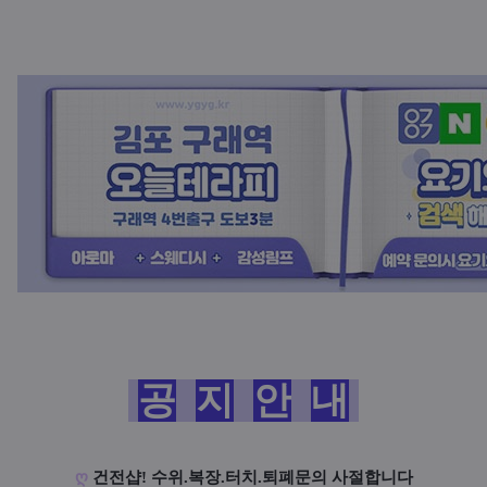
공
지
안
내
ღ
건전샵! 수위.복장.터치.퇴폐문의 사절합니다