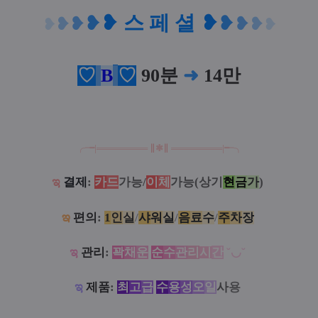
❥
스 페 셜
❥
❥
❥
❥
❥
❥
❥
❥
❥
♡
B
♡
90분
➜
14만
╭╼|
══
═
══
═
══
∥
✱
∥
══
═
═
═
═══
|╾╮
ಇ
결제
:
카
드
가능/
이
체
가능(상기
현
금
가
)
ఇ
편의
:
1
인
실
/
샤
워
실
/
음
료
수
/
주
차
장
ಇ
관리
:
꽉
채
운
순
수
관
리
시
간
˘◡˘
ಇ
제품
:
최
고
급
수
용
성
오
일
사
용