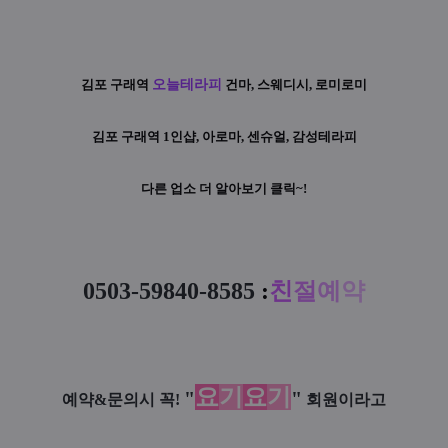
김포 구래역
오늘테라피
건마, 스웨디시, 로미로미
김포 구래역 1인샵, 아로마, 센슈얼, 감성테라피
다른 업소 더 알아보기 클릭~!
0503-59840-8585
:
친
절
예
약
요
기
요
기
"
"
예약&문의시 꼭!
회원이라고