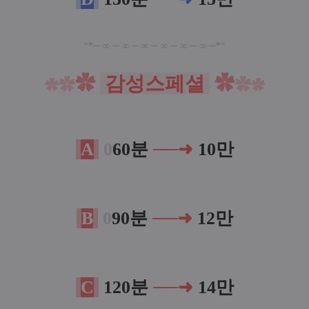
*
*─ ∞ ─
∞ ─
∞ ─
∞ ─
∞ ─
∞ ─*
*
✿
감성스페셜
✿
✿
✿
✿
✿
A
0
60
분
──
➜
10만
B
0
90
분
──
➜
12만
C
12
0
분
──
➜
14만