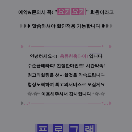
요
기
요
기
"
"
예약&문의시 꼭!
회원이라고
❥
❥
❥
말씀하셔야 할인적용 가능합니다
❥
❥
❥
❥
…
*━
━
━
━━━━━━━━━
━
━
━
━
*
…
❥
안녕하세요~!!
[응큼한홈타이]
입니다
수준급테라피! 친절한마인드! 시간약속!
최고의힐링을 선사할것을 약속드립니다
항상노력하며 최고의서비스로 모실게요
✿
-
✿*
이용해주셔서 감사합니다
*
✿
-
✿
❥
…
*━
━
━
━━━━━━━━━
━
━
━
━
*
…
❥
프
로
그
램