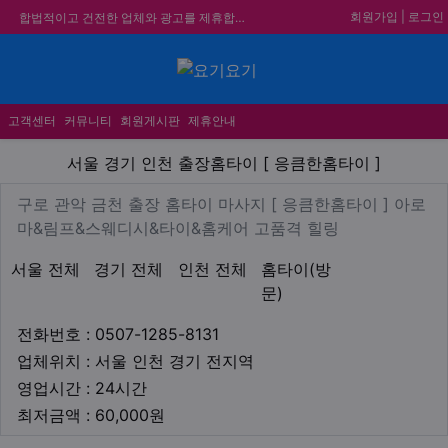
회원가입
|
로그인
합법적이고 건전한 업체와 광고를 제휴합니다.
★요기요기 설 연휴 휴무 안내★
★ 요기요기 업체회원 안내사항 ★
메뉴
불건전한 게시글은 삭제 및 회원탈퇴 됩니다.
고객센터
커뮤니티
회원게시판
제휴안내
서울 경기 인천 출장홈타이 [ 
서울 경기 인천 출장홈타이 [ 응큼한홈타이 ]
업체 정보
구로 관악 금천 출장 홈타이 
구로 관악 금천 출장 홈타이 마사지 [ 응큼한홈타이 ] 아로
Description
마&림프&스웨디시&타이&홈케어 고품격 힐링
지역1
테마
서울 전체
경기 전체
인천 전체
홈타이(방
문)
업체연락처
전화번호 : 0507-1285-8131
업체위치
업체위치 : 서울 인천 경기 전지역
영업시간
영업시간 : 24시간
최저금액
최저금액 : 60,000원