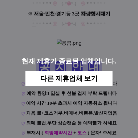
*
*
*
*
*
*
❀
─
{-*
✿
*-}
─
❀
*
*
*
*
*
*
※
서
울
/
인
천
/
경
기등 3곳
차
량
항
시
대
기
*
*
*
*
*
*
❀
─
{-*
✿
*-}
─
❀
*
*
*
*
*
*
현재 제휴가 종료된 업체입니다.
공
지
안
내
다른 제휴업체 보기
ღ
건전샵! 수위.복장.터치.퇴폐문의 사절합니다
ღ
예약 환영!! 입실 후 선불 결제 부탁 드립니다
ღ
예약 시간 10분 초과시 예약 자동취소 됩니다
ღ
과음.룰+코스거부.비매너.비핸폰.발신자없음
ღ
퇴폐.불법.무단.상습캔슬 등 예약불가 하세요
ღ
부재시 (
희망예약시간
+
코스
) 문자! 주세요