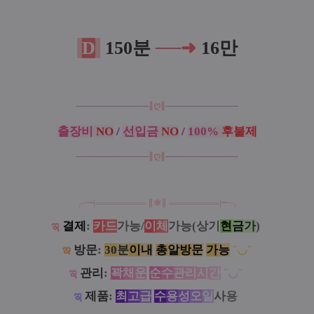
D
15
0
분
──
➜
16만
--------------------------
∥
ღ∥
--------------------------
출장비
NO
/
선입금
NO
/
100%
후불제
--------------------------
∥
ღ∥
--------------------------
╭╼|
══
═
══
═
══
∥
✱
∥
══
═
═
═
═══
|╾╮
ಇ
결제
:
카
드
가능/
이
체
가능(상기
현
금
가
)
ఇ
방문
:
30
분
이
내
총
알
방
문
가
능
˘◡˘
ಇ
관리
:
꽉
채
운
순
수
관
리
시
간
˘◡˘
ಇ
제품
:
최
고
급
수
용
성
오
일
사
용