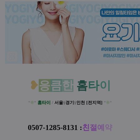
본문
❥
응
큼
한
홈
타
이
*
❊
*
홈타이
/
서울
§
경기
§
인천
[전지역]
*
❊
*
0507-1285-8131
:
친
절
예
약