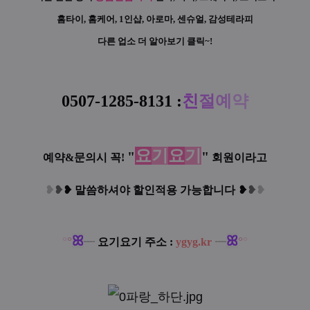
홈타이, 홈케어, 1인샵, 아로마, 센슈얼, 감성테라피
다른 업소 더 알아보기 클릭~!
0507-1285-8131
:
친
절
예
약
요
기
요
기
"
"
예약&문의시 꼭!
회원이라고
❥
❥
❥
말씀하셔야 할인적용 가능합니다
❥
❥
❥
ꕤ
ꕤ
°
°
°
°
┈
요기요기 주소 :
ygyg.kr
┈