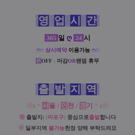
영
업
시
간
365
일
ღ
24
시
ෆ
ෆ
상시예약
이용가능
ෆ
ෆ
폰
OFF
:
마감
OR
랜덤 휴무
출
발
지
역
❀
:
*
서
울 /
인
천 /
경
기
*
:
❀
❀
출발지:
[
마포구
]
중심으로
출발
합니다
❀
일부지역
불가능
한점 양해 부탁드려요