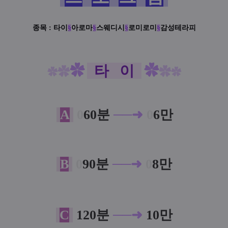
종목 :
타이
§
아로마
§
스웨디시
§
로미로미
§
감성테라피
✿
타 이
✿
✿
✿
✿
✿
A
0
6
0
분
──
➜
0
6만
B
0
90
분
──
➜
0
8만
C
12
0
분
──
➜
10만