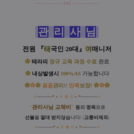
╰╼
|
══
═
══
═
══
∥
✱
∥
══
═
══
═
══
|
╾╯
관
리
사
님
전원
『
태
국인
/
20대
』
여
매니저
✿
테라피
정규 교육 과정 수료
완료
✿
내상발생시
100%AS
가능합니다
✿
✿
✿
꼼꼼
관리!!
만족
보장!
✿
✿
✿
✧
·····
·····
*
﹡
✻
✻
✻
﹡
*
·····
·····
·
✧
"
관
리사님 교체비
"
등
의
명목
으
로
선불
을
절대 받지
않
습
니다
!
(
교통비제외
)
✧
·····
·····
*
﹡
✻
✻
✻
﹡
*
·····
·····
✧