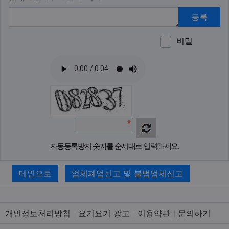
등록
비밀
이모티
폰트어
동영
이
새
자동등록방지 숫자를 순서대로 입력하세요.
메인으로
업체폐업신고 및 불법업체신고
개인정보처리방침
요기요기 광고
이용약관
문의하기