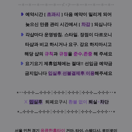
••
∗
••
∗
•••
∗
•••
∗
•••
∗
•••
⊀
⋆
⊁
•••
∗
•••
∗
•••
∗
•••
∗
••
∗
••
❥
예
약시간 [
초과시
] 다음 예약이 밀리게 되어
늦으신 만큼 관리 시간에서 [
차감
] 되십니다
❥
각샵마다 운영방침. 스타일. 장점이 다르오니
타샵과 비교 하시거나 요구. 강요 하지마시고
해당 샵의
규칙
과
규정
을
준수
.
존중
해 주세요
❥
요기요기 제휴업체에는 절대!! 선입금 예약금
금지
입니다
입실후 선불결제후 이용
해주세요
⋆
‥
⊹
⊹
⊹
ㅡ
⊹
⊹
⊹
∥
⊹
⊹
⊹
∥
⊹
⊹
⊹
∥
⊹
⊹
⊹
ㅡ
⊹
⊹
⊹‥
⋆
Ⅹ
입
실
후
:
퇴폐요구시
환불 없이
퇴
실
+
차
단
⋆
‥
⊹
⊹
⊹
ㅡ
⊹
⊹
⊹
∥
⊹
⊹
⊹
∥
⊹
⊹
⊹
∥
⊹
⊹
⊹
ㅡ
⊹
⊹
⊹‥
⋆
서울 인천 경기
응큼한홈타이
건마, 타이, 스웨디시, 로미로미