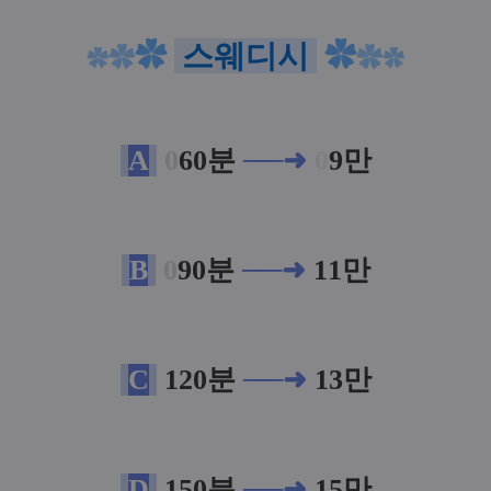
✿
스웨
디시
✿
✿
✿
✿
✿
A
0
60
분
──➜
0
9만
B
0
90
분
──➜
11만
C
120
분
──➜
13만
D
150
분
──➜
15만