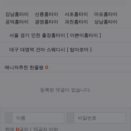
키워드
강남홈타이
선릉홈타이
서초홈타이
마포홈타이
공덕홈타이
광명홈타이
과천홈타이
성남홈타이
관련자료
서울 경기 인천 출장홈타이 [ 이쁜이홈타이 ]
대구 대명역 건마 스웨디시 [ 탑아로마 ]
매니저추천 한줄평
0
등록된 댓글이 없습니다.
댓글쓰기
필수
필수
이름
비밀번호
현재
0
글자 / 15글자 이하