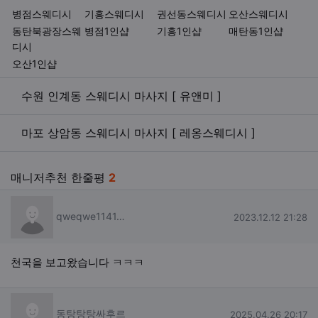
키워드
병점스웨디시
기흥스웨디시
권선동스웨디시
오산스웨디시
동탄북광장스웨
병점1인샵
기흥1인샵
매탄동1인샵
디시
오산1인샵
관련자료
수원 인계동 스웨디시 마사지 [ 유앤미 ]
마포 상암동 스웨디시 마사지 [ 레옹스웨디시 ]
매니저추천 한줄평
2
qweqwe114141님의 댓글
qweqwe1141…
작성일
2023.12.12 21:28
천국을 보고왔습니다 ㅋㅋㅋ
동탕탕탕싸후르님의 댓글
동탕탕탕싸후르
작성일
2025.04.26 20:17