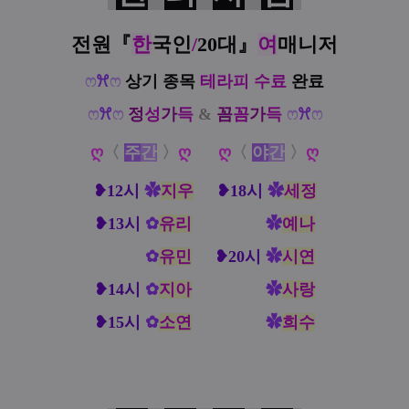
전원『
한
국인
/
20대
』
여
매니저
ෆ
ꕮ
ෆ
상기 종목
테라피 수료
완료
ෆ
ꕮ
ෆ
정
성
가
득
&
꼼
꼼
가
득
ෆ
ꕮ
ෆ
ღ
〈
주
간
〉
ღ
ღ
〈
야
간
〉
ღ
❥
12시
✿
지우
❥18시
✿
세정
❥13시
✿
유리
❥13시
✿
예나
❥12시
✿
유민
❥20시
✿
시연
❥14시
✿
지아
❥14시
✿
사랑
❥15시
✿
소연
❥15시
✿
희수