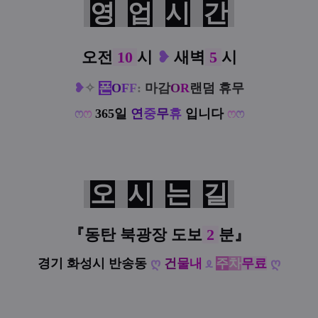
영
업
시
간
오전
10
시
❥
새벽
5
시
❥
✧
폰
O
F
F
:
마감
O
R
랜덤 휴무
ෆ
ෆ
365일
연
중
무
휴
입니다
ෆ
ෆ
오
시
는
길
『동탄 북광장 도
보
2
분
』
경기 화성시 반송동
ღ
건
물
내
ᦸ
주
차
무료
ღ