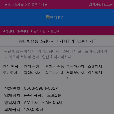
회원가입
|
로그인
★요기요기 설 연휴 휴무 안내★
★ 요기요기 업체회원 안내사항 ★
메뉴
불건전한 게시글은 삭제 및 회원탈퇴 됩니다.
합법적이고 건전한 업체와 광고를 제휴합니다.
고객센터
커뮤니티
회원게시판
제휴안내
동탄 반송동 스웨디시 마사지 [
동탄 반송동 스웨디시 마사지 [ 라라스웨디시 ]
업체 정보
동탄 반송동 마사지 [ 라라스웨디
동탄 반송동 마사지 [ 라라스웨디시 ] 스웨디시 로미로미 감성테라
Description
피 아로마 서혜부 건마 1인샵 최저가마사지
지역1
테마
경기 전체
경기 동탄
경기 반송동
한국마사지
스웨디시
로미로미
감성마사지
림프마사지
서혜부마사
할인업체
지
업체연락처
전화번호 : 0503-5984-0827
업체위치
업체위치 : 동탄 북광장 도보2분
영업시간
영업시간 : AM 10시 ~ AM 05시
최저금액
최저금액 : 120,000원