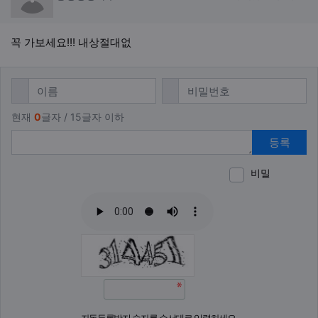
꼭 가보세요!!! 내상절대없
댓글쓰기
필수
필수
이름
비밀번호
현재
0
글자 / 15글자 이하
등록
비밀
이모티
폰트어
동영
이
새
자동등록방지 숫자를 순서대로 입력하세요.