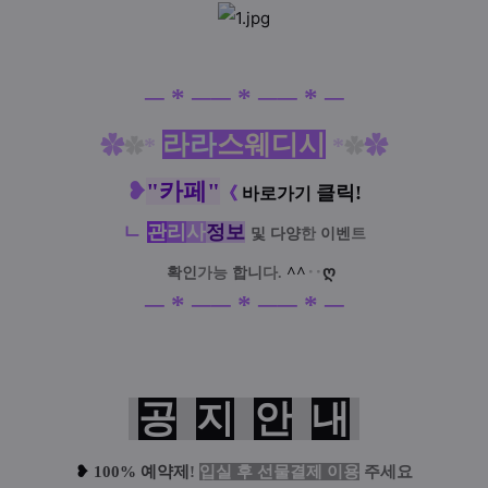
─
*
──
*
──
*
─
라
라
스웨디시
✿
*
*
✿
✿
✿
❥
"
카페
"
클릭!
《
바로가기
ㄴ
관
리
사
정
보
및
다양
한
이벤
트
^^
‥
ღ
확인
가능
합니
다.
─
*
──
*
──
*
─
공
지
안
내
❥
100% 예약제
!
입실 후 선물결제 이용
주세요