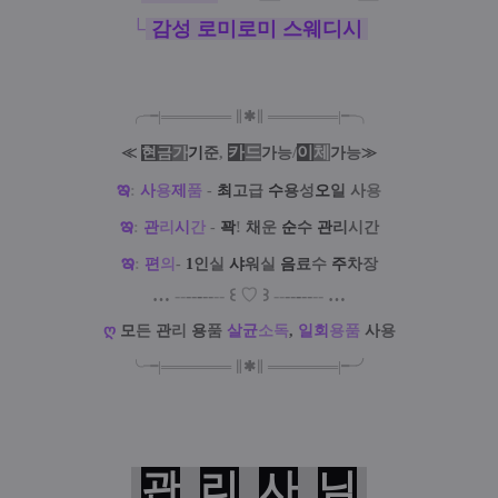
└
감성 로미로미 스웨디시
╭╼|
═
═
═
═
═
═
═
∥
✱
∥
═
═
═
═
═
═
═
|╾╮
카
드
/
이
체
≪
현
금
가
기
준
,
가
능
가
능
≫
ఇ
:
사
용
제
품
-
최
고
급
수
용
성
오
일
사
용
ఇ
:
관
리
시
간
-
꽉
!
채
운
순
수
관
리
시간
ఇ
:
편
의
-
1
인
실
샤
워
실
음
료
수
주
차
장
…
--
--
-
--
--
꒰
♡
꒱
--
--
-
--
--
…
ღ
모
든
관
리
용
품
살
균
소
독
,
일
회
용
품
사
용
╰╼
|
═
═
═
═
═
═
═
∥
✱
∥
═
═
═
═
═
═
═
|
╾╯
관
리
사
님