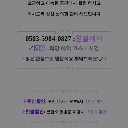
포근하고 아늑한 공간에서 힐링 하시고
가시도록 성심 성의껏 관리 해드립니다
┏
━
━━━
━━━
━
❘༻༺❘
━
━━━
━━━
━
┓
0503-5984-0827
:
친
절
예
약
✓
전
화
:
희망 예약 코스
+
시간
꒰
많은
관
심
으로
방
문
이
용
부
탁
드려요
꒱
'◡'
┗
━━━━━
━
━
━
❘༻༺❘
━
━━━
━━━
━
┛
✲
✲
*-*
✿
*
❖
*
✿
*
✲
✲
*
✿
*
❖
*
✿
*-*
✲
✲
❥
주간할인
:
오전 11시 ~ 오후6시
-1
만
원
할
인
❥
첫방할인
:
본업소 첫방문 이용시
-1
만
원
할
인
✲
✲
*-*
✿
*
❖
*
✿
*
✲
✲
*
✿
*
❖
*
✿
*-*
✲
✲