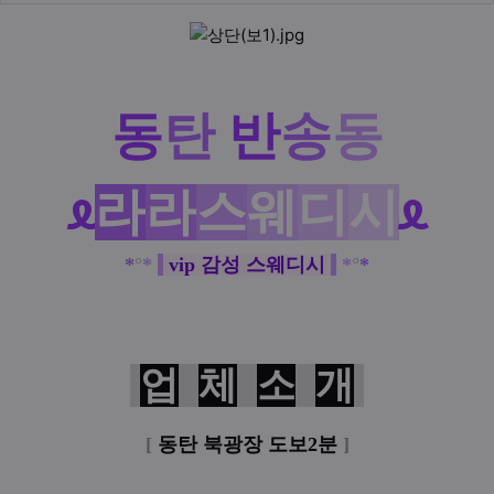
본문
동
탄
반
송
동
ᦸ
라
라
스
웨
디
시
ᦸ
*
°
*
vip 감성 스웨디시
*
°
*
업
체
소
개
[
동탄 북광장 도보2분
]