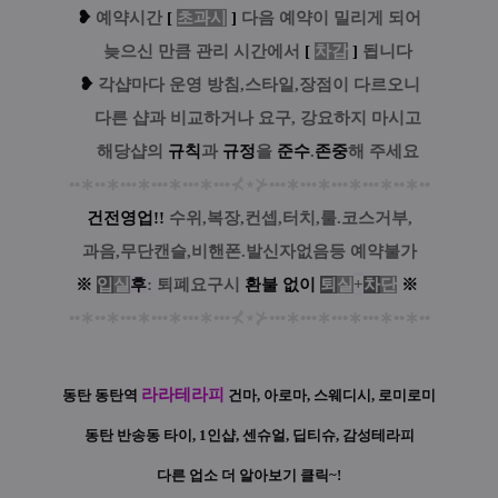
❥
예
약시간
[
초과시
]
다음 예약이 밀리게 되어
....
늦으신 만큼 관리 시간에서
[
차감
]
됩니다
❥
각샵마다 운영 방침,스타일,장점이 다르오니
....
다른 샵과 비교하거나 요구, 강요하지 마시고
....
해당샵의
규칙
과
규정
을
준수
.
존중
해 주세요
••
∗
••
∗
•••
∗
•••
∗
•••
∗
•••
⊀
⋆
⊁
•••
∗
•••
∗
•••
∗
•••
∗
••
∗
••
건전영업!!
수위,복장,컨셉,터치,룰.코스거부,
과음,무단캔슬,비핸폰.발신자없음등 예약불가
※
입
실
후
: 퇴폐요구시
환
불
없
이
퇴
실
+
차
단
※
••
∗
••
∗
•••
∗
•••
∗
•••
∗
•••
⊀
⋆
⊁
•••
∗
•••
∗
•••
∗
•••
∗
••
∗
••
라라테라피
동탄 동탄역
건마, 아로마, 스웨디시, 로미로미
동탄 반송동 타이, 1인샵, 센슈얼, 딥티슈, 감성테라피
다른 업소 더 알아보기 클릭~!