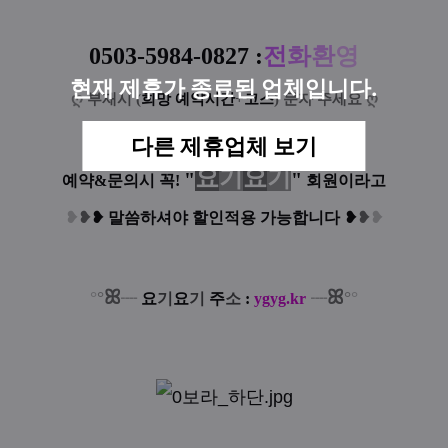
0503-5984-0827
:
전
화
환
영
현재 제휴가 종료된 업체입니다.
ღ
부재시 (
희망 예약시간
+
코스
) 문자 주세요
ღ
다른 제휴업체 보기
요
기
요
기
"
"
예약&문의시 꼭!
회원이라고
❥
❥
❥
말씀하셔야 할인적용 가능합니다
❥
❥
❥
ꕤ
ꕤ
°
°
°
°
┈
요
기
요
기
주
소
:
ygyg.kr
┈