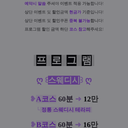
예약시 말씀
주셔
야
이벤
트
적
용
가능
합니다
!
상
단
이벤
트
및
할인
금액
현금가
기준
입니다
!
상
단
이벤
트
및
할인
쿠폰
중복 불가능
합니
다
!
프로
그램
할
인
금
액
하
단
코스 참고
해주
세요
!
프
로
그
램
ღ
ღ
꒰
스웨디시
꒱
❥
A코스
60분
➜
12
만
└
정통 스웨디시 테라피
❥
B코스
60분
➜
16
만