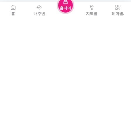
홈타이
홈
내주변
지역별
테마별.