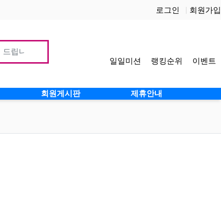
로그인
회원가입
일일미션
랭킹순위
이벤트
사이
회원게시판
제휴안내