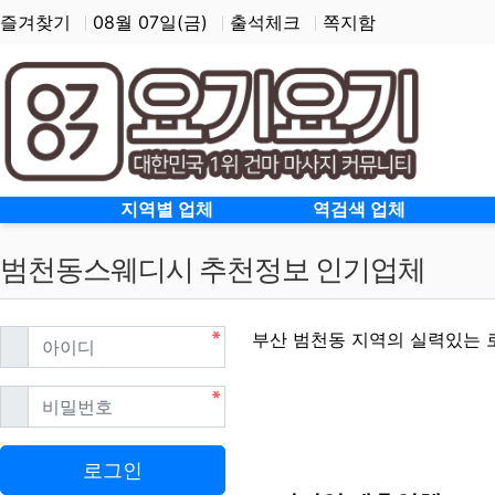
즐겨찾기
08월 07일(금)
출석체크
쪽지함
홈으로
지역별 업체
역검색 업체
범천동스웨디시 추천정보 인기업체
필수
아이디
부산 범천동 지역의 실력있는 
필수
비밀번호
범천동스웨디시 할인정보
로그인