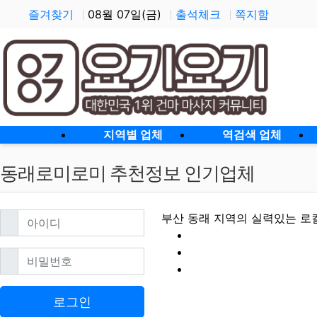
즐겨찾기
08월 07일(금)
출석체크
쪽지함
홈으로
지역별 업체
역검색 업체
동래로미로미 추천정보 인기업체
필수
아이디
부산 동래 지역의 실력있는 로
필수
비밀번호
동래로미로미 할인
로그인