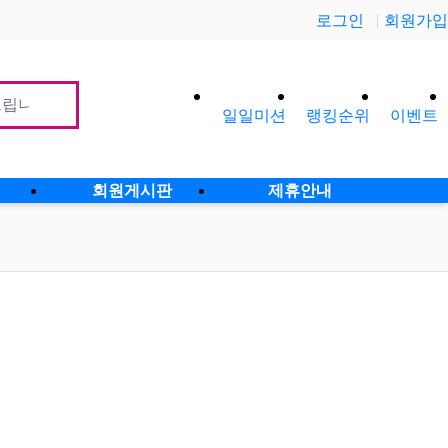
로그인
회원가입
일일미션
랭킹순위
이벤트
사이
회원게시판
제휴안내