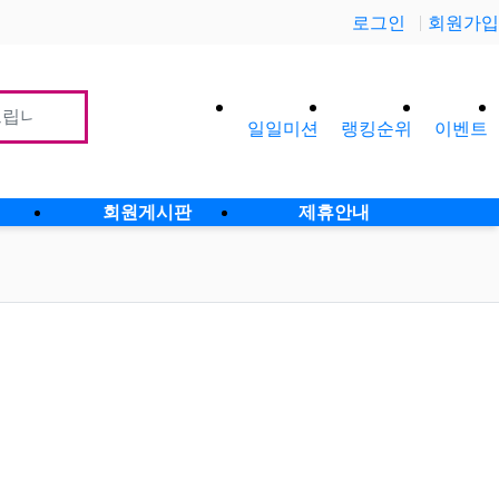
로그인
회원가입
일일미션
랭킹순위
이벤트
사이
회원게시판
제휴안내