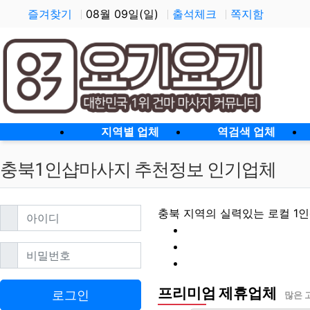
즐겨찾기
08월 09일(일)
출석체크
쪽지함
홈으로
지역별 업체
역검색 업체
충북1인샵마사지 추천정보 인기업체
필수
아이디
충북 지역의 실력있는 로컬 1
필수
비밀번호
프리미엄 제휴업체
충북1인샵마사지 할
로그인
많은 