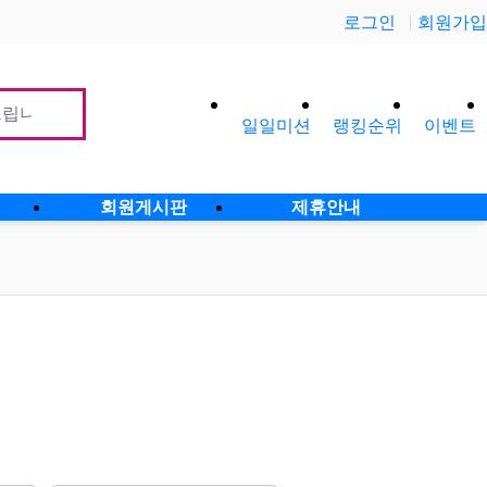
로그인
회원가입
일일미션
랭킹순위
이벤트
사이
회원게시판
제휴안내