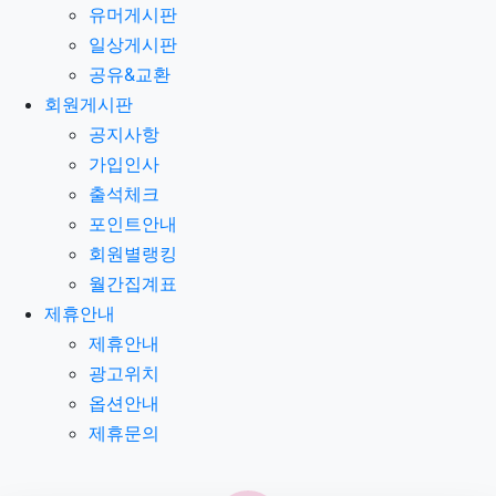
유머게시판
일상게시판
공유&교환
회원게시판
공지사항
가입인사
출석체크
포인트안내
회원별랭킹
월간집계표
제휴안내
제휴안내
광고위치
옵션안내
제휴문의