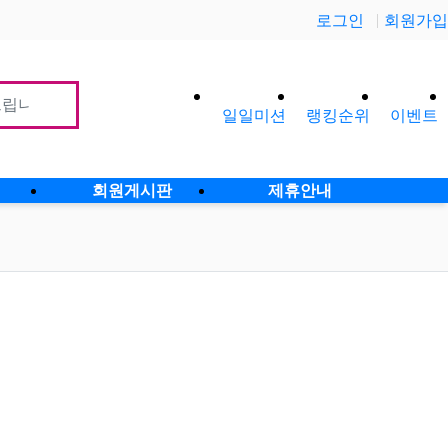
로그인
회원가입
일일미션
랭킹순위
이벤트
사이
회원게시판
제휴안내