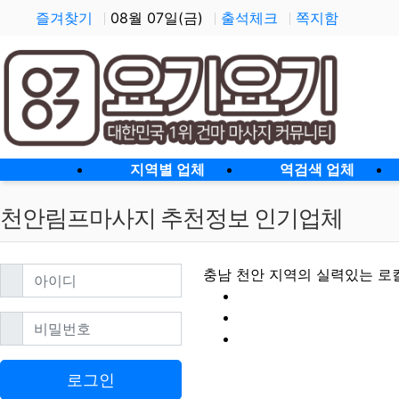
즐겨찾기
08월 07일(금)
출석체크
쪽지함
홈으로
지역별 업체
역검색 업체
천안림프마사지 추천정보 인기업체
필수
아이디
충남 천안 지역의 실력있는 로
필수
비밀번호
천안림프마사지 할
로그인