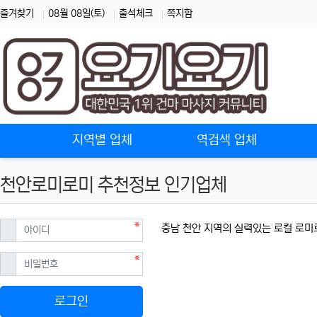
즐겨찾기
08월 08일(토)
출석체크
쪽지함
홈으로
지역별 업체
역검색 업체
천안로미로미 추천정보 인기업체
필수
아이디
충남 천안 지역의 실력있는 로컬 로미
필수
비밀번호
로그인
천안로미로미 할인정보 인기