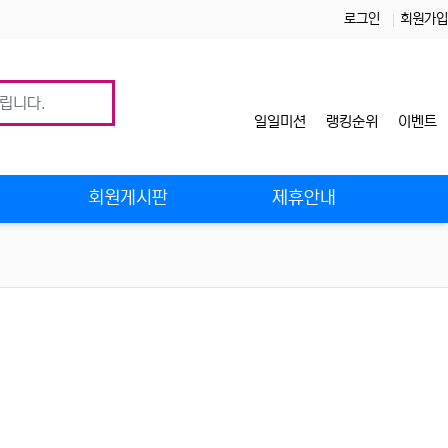
로그인
회원가입
일일미션
랭킹순위
이벤트
사
회원게시판
제휴안내