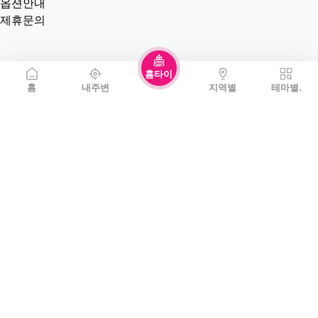
옵션안내
제휴문의
홈타이
홈
내주변
지역별
테마별.