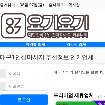
즐겨찾기
08월 07일(금)
출석체크
쪽지함
홈으로
지역별 업체
역검색 업체
대구1인샵마사지 추천정보 인기업체
필수
아이디
대구 지역의 실력있는 로컬 1
필수
비밀번호
프리미엄 제휴업체
대구1인샵마사지 할인정
많은 
로그인