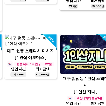
영업 시간
최저금액
24시간
50,000원
대구 현풍 스웨디시 마사지
[ 1인샵 에로메스 ]
현풍 디지스트 입구 도보2분
영업 시간
최저금액
11시 ~ 00시
120,000원
대구 감삼동 1인샵 스웨
시
[ 1인샵 지나 ]
죽전네거리 도보3분
영업 시간
최저금액