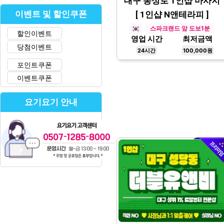
대구 동성로 1인샵 마사지
이벤트 및 할인쿠폰
[ 1인샵 N앤테라피 ]
스파크랜드 앞 도보1분
할인이벤트
영업 시간
최저금액
당첨이벤트
24시간
100,000원
포인트쿠폰
이벤트쿠폰
요기요기 안내