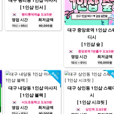
대구 평리동 1인샵 마사지
[ 1인샵 민서 ]
평리롯데캐슬 도보5분
영업 시간
최저금액
11시 ~ 05시
60,000원
대구 중앙로역 1인샵 스
디시
[ 1인샵 숲 ]
중앙로역 1번출구 도보3분
영업 시간
최저금액
12시 ~ 01시
110,000원
대구 내당동 1인샵 마사지
대구 상인동 1인샵 스웨
[ 1인샵 블랙 ]
시
[ 1인샵 시크릿 ]
서도초등학교 도보3분
영업 시간
최저금액
상인역 도보2분
17시 ~ 03시
90,000원