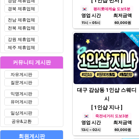
[ 1인샵 민서 ]
경남 제휴업체
경북 제휴업체
평리롯데캐슬 도보5분
영업 시간
최저금액
전남 제휴업체
11시 ~ 05시
60,000원
전북 제휴업체
강원 제휴업체
제주 제휴업체
커뮤니티 게시판
자유게시판
질문게시판
대구 감삼동 1인샵 스웨디
익명게시판
시
유머게시판
[ 1인샵 지나 ]
일상게시판
죽전네거리 도보3분
공유&교환
영업 시간
최저금액
13시 ~ 02시
60,000원
회원게시판