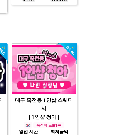
디
대구 죽전동 1인샵 스웨디
시
[ 1인샵 청아 ]
죽전역 도보1분
영업 시간
최저금액