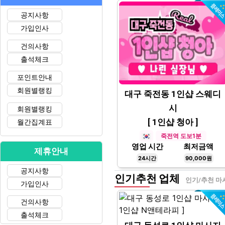
공지사항
가입인사
건의사항
출석체크
포인트안내
회원별랭킹
대구 죽전동 1인샵 스웨디
시
회원별랭킹
[ 1인샵 청아 ]
월간집계표
죽전역 도보1분
영업 시간
최저금액
제휴안내
24시간
90,000원
공지사항
인기추천 업체
인기/추천 마
가입인사
건의사항
출석체크