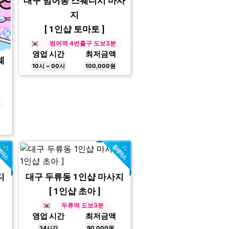
대구 범어동 스웨디시 마사
지
[ 1인샵 토마토 ]
범어역 4번출구 도보3분
영업 시간
최저금액
웨
10시 ~ 00시
100,000원
디
대구 두류동 1인샵 마사지
[ 1인샵 초아 ]
두류역 도보3분
영업 시간
최저금액
24시간
90,000원