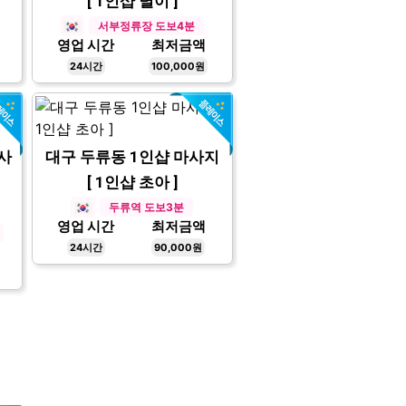
[ 1인샵 별이 ]
서부정류장 도보4분
영업 시간
최저금액
24시간
100,000원
사
대구 두류동 1인샵 마사지
[ 1인샵 초아 ]
두류역 도보3분
영업 시간
최저금액
24시간
90,000원