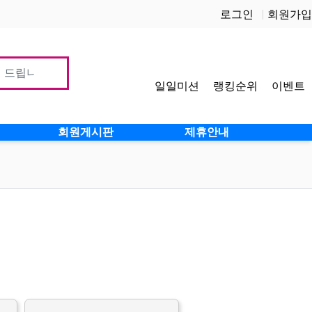
로그인
회원가입
일일미션
랭킹순위
이벤트
사이
회원게시판
제휴안내