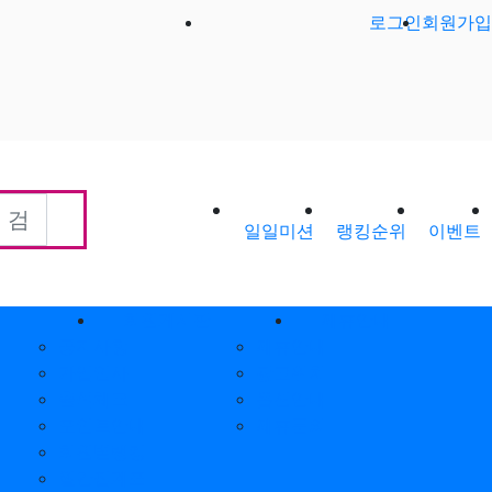
로그인
회원가입
일일미션
랭킹순위
이벤트
회원게시판
제휴안내
공지사항
제휴안내
가입인사
광고위치
출석체크
옵션안내
포인트안내
제휴문의
회원별랭킹
월간집계표