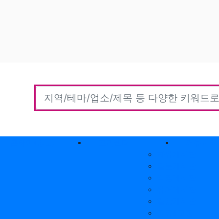
홈타이(방문)
고객센터
커뮤니티
자유게시판
질문게시판
익명게시판
유머게시판
일상게시판
공유&교환