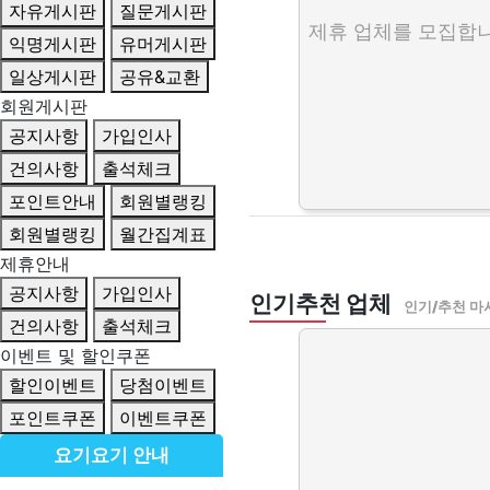
자유게시판
질문게시판
제휴 업체를 모집합니
익명게시판
유머게시판
일상게시판
공유&교환
회원게시판
공지사항
가입인사
건의사항
출석체크
포인트안내
회원별랭킹
회원별랭킹
월간집계표
제휴안내
공지사항
가입인사
인기추천 업체
인기/추천 마
건의사항
출석체크
이벤트 및 할인쿠폰
할인이벤트
당첨이벤트
포인트쿠폰
이벤트쿠폰
요기요기 안내