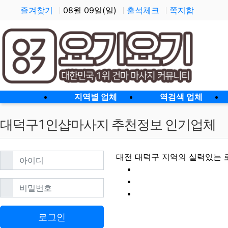
즐겨찾기
08월 09일(일)
출석체크
쪽지함
홈으로
지역별 업체
역검색 업체
대덕구1인샵마사지 추천정보 인기업체
필수
아이디
대전 대덕구 지역의 실력있는 
필수
비밀번호
대덕구1인샵마사지 
로그인