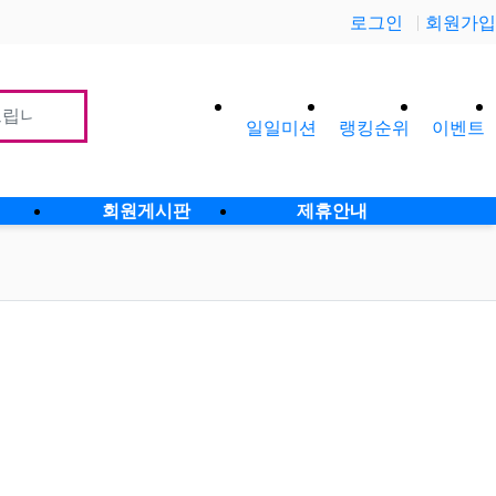
로그인
회원가입
일일미션
랭킹순위
이벤트
사이
회원게시판
제휴안내