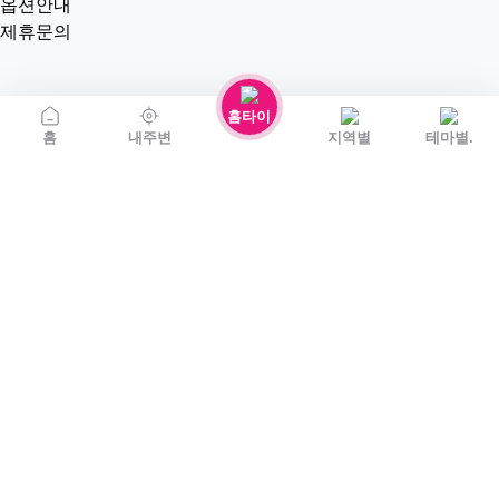
옵션안내
제휴문의
홈타이
홈
내주변
지역별
테마별.