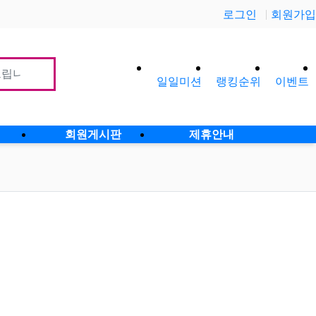
로그인
회원가입
일일미션
랭킹순위
이벤트
사이
회원게시판
제휴안내