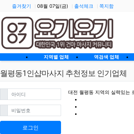
즐겨찾기
08월 07일(금)
출석체크
쪽지함
홈으로
지역별 업체
역검색 업체
월평동1인샵마사지 추천정보 인기업체
필수
아이디
대전 월평동 지역의 실력있는 
필수
비밀번호
월평동1인샵마사지 
로그인