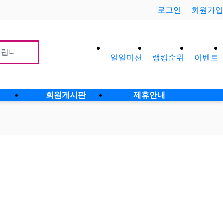
로그인
회원가입
일일미션
랭킹순위
이벤트
사이
회원게시판
제휴안내