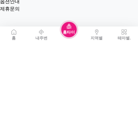
옵션안내
제휴문의
홈타이
홈
내주변
지역별
테마별.