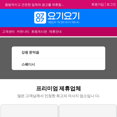
회원가입
|
로그인
합법적이고 건전한 업체와 광고를 제휴합니다.
★요기요기 설 연휴 휴무 안내★
메뉴
★ 요기요기 업체회원 안내사항 ★
불건전한 게시글은 삭제 및 회원탈퇴 됩니다.
고객센터
커뮤니티
회원게시판
제휴안내
강원 문막읍
스웨디시
문막읍스웨디시 할인정보 인기업체
프리미엄 제휴업체
많은 고객님께서 인정한 최고의 마사지 업소입니 다.