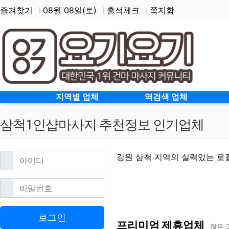
즐겨찾기
08월 08일(토)
출석체크
쪽지함
홈으로
지역별 업체
역검색 업체
삼척1인샵마사지 추천정보 인기업체
필수
아이디
강원 삼척 지역의 실력있는 로
필수
비밀번호
삼척1인샵마사지 할인정
로그인
프리미엄 제휴업체
많은 