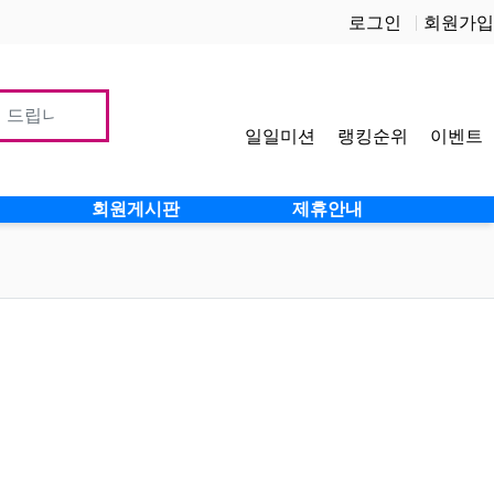
로그인
회원가입
일일미션
랭킹순위
이벤트
사이
회원게시판
제휴안내