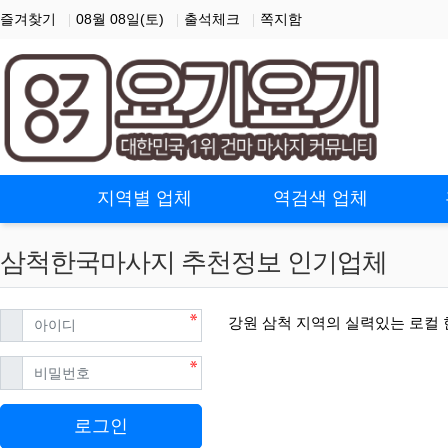
즐겨찾기
08월 08일(토)
출석체크
쪽지함
홈으로
지역별 업체
역검색 업체
삼척한국마사지 추천정보 인기업체
필수
아이디
강원 삼척 지역의 실력있는 로컬
필수
비밀번호
로그인
삼척한국마사지 할인정보