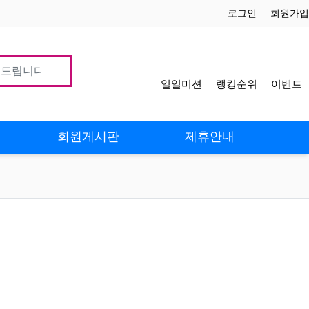
로그인
회원가입
일일미션
랭킹순위
이벤트
사
회원게시판
제휴안내