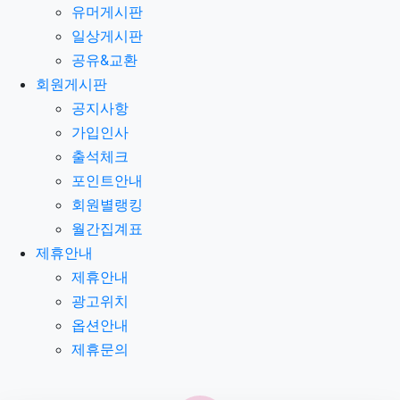
유머게시판
일상게시판
공유&교환
회원게시판
공지사항
가입인사
출석체크
포인트안내
회원별랭킹
월간집계표
제휴안내
제휴안내
광고위치
옵션안내
제휴문의