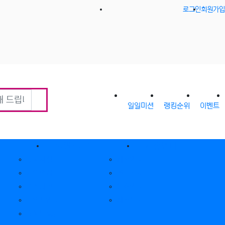
로그인
회원가입
일일미션
랭킹순위
이벤트
회원게시판
제휴안내
공지사항
제휴안내
가입인사
광고위치
출석체크
옵션안내
포인트안내
제휴문의
회원별랭킹