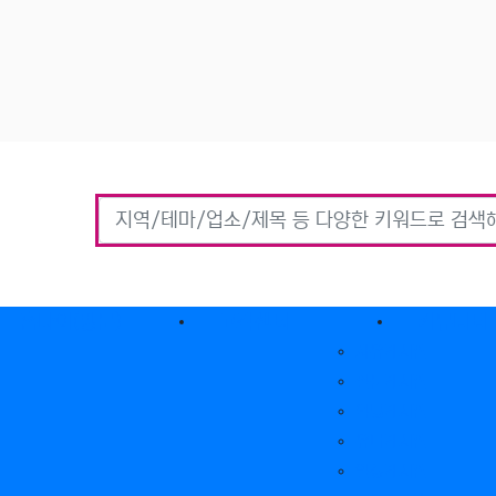
홈타이(방문)
고객센터
커뮤니티
자유게시판
질문게시판
익명게시판
유머게시판
일상게시판