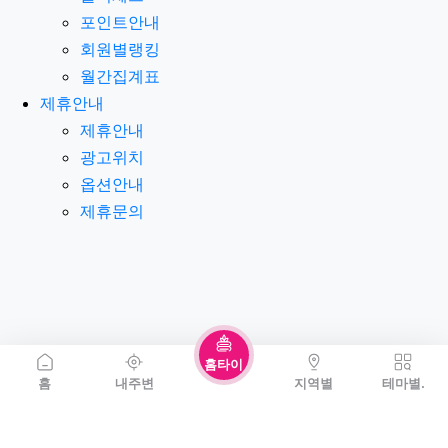
포인트안내
회원별랭킹
월간집계표
제휴안내
제휴안내
광고위치
옵션안내
제휴문의
홈타이
홈
내주변
지역별
테마별.