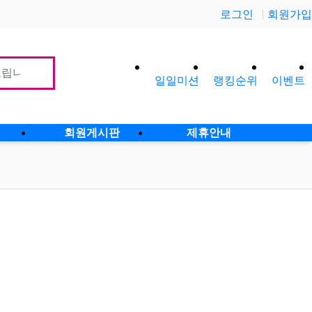
로그인
회원가입
일일미션
랭킹순위
이벤트
사이
회원게시판
제휴안내