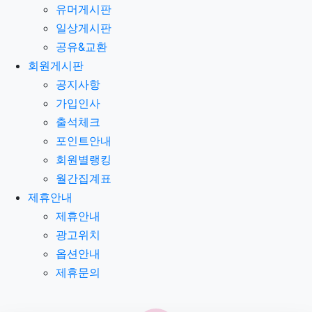
유머게시판
일상게시판
공유&교환
회원게시판
공지사항
가입인사
출석체크
포인트안내
회원별랭킹
월간집계표
제휴안내
제휴안내
광고위치
옵션안내
제휴문의