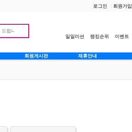
로그인
회원가입
일일미션
랭킹순위
이벤트
사이
회원게시판
제휴안내