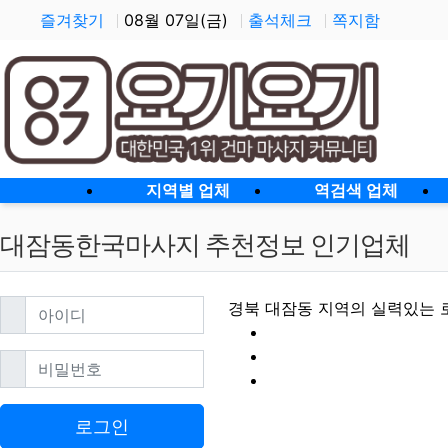
즐겨찾기
08월 07일(금)
출석체크
쪽지함
홈으로
지역별 업체
역검색 업체
대잠동한국마사지 추천정보 인기업체
필수
아이디
경북 대잠동 지역의 실력있는 
필수
비밀번호
대잠동한국마사지 
로그인