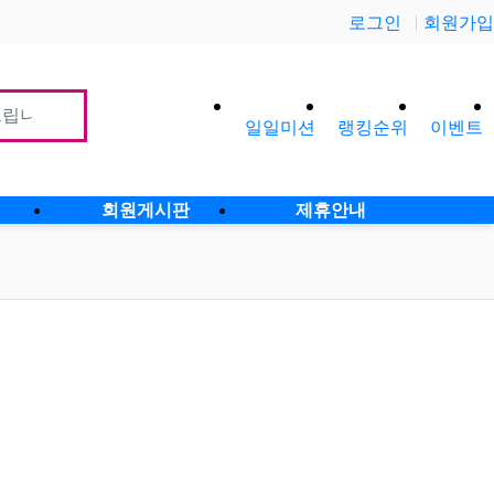
로그인
회원가입
일일미션
랭킹순위
이벤트
사이
회원게시판
제휴안내