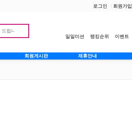
로그인
회원가입
일일미션
랭킹순위
이벤트
사이
회원게시판
제휴안내