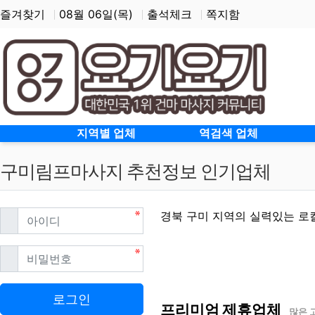
즐겨찾기
08월 06일(목)
출석체크
쪽지함
홈으로
지역별 업체
역검색 업체
구미림프마사지 추천정보 인기업체
필수
아이디
경북 구미 지역의 실력있는 로
필수
비밀번호
구미림프마사지 할인정보
로그인
프리미엄 제휴업체
많은 