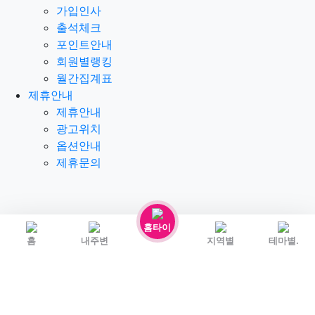
가입인사
출석체크
포인트안내
회원별랭킹
월간집계표
제휴안내
제휴안내
광고위치
옵션안내
제휴문의
홈타이
홈
내주변
지역별
테마별.