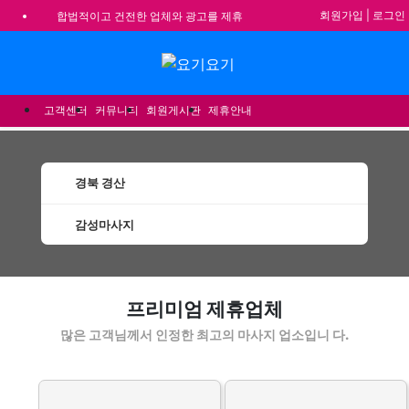
회원가입
|
로그인
합법적이고 건전한 업체와 광고를 제휴
합니다.
★요기요기 설 연휴 휴무 안내★
메뉴
★ 요기요기 업체회원 안내사항 ★
고객센터
커뮤니티
회원게시판
제휴안내
불건전한 게시글은 삭제 및 회원탈퇴 됩
니다.
경북 경산
감성마사지
경산감성마사지 할인정보 인기업체
프리미엄 제휴업체
많은 고객님께서 인정한 최고의 마사지 업소입니 다.