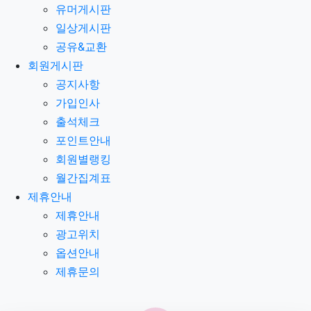
유머게시판
일상게시판
공유&교환
회원게시판
공지사항
가입인사
출석체크
포인트안내
회원별랭킹
월간집계표
제휴안내
제휴안내
광고위치
옵션안내
제휴문의