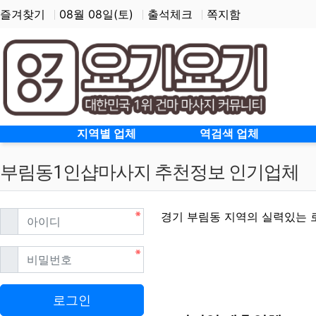
즐겨찾기
08월 08일(토)
출석체크
쪽지함
홈으로
지역별 업체
역검색 업체
부림동1인샵마사지 추천정보 인기업체
필수
아이디
경기 부림동 지역의 실력있는 
필수
비밀번호
부림동1인샵마사지 할인
로그인