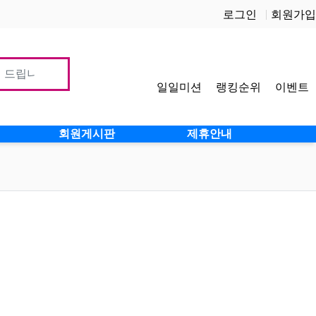
로그인
회원가입
일일미션
랭킹순위
이벤트
사이
회원게시판
제휴안내