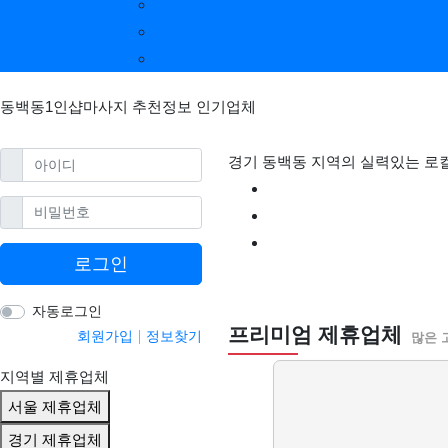
부산 제휴업체
전북 제휴업체
울산 제휴업체
강원 제휴업체
광주 제휴업체
제주 제휴업체
동백동1인샵마사지 추천정보 인기업체
필수
아이디
경기 동백동 지역의 실력있는 로
필수
비밀번호
로그인
동백동1인샵마사지 
자동로그인
프리미엄 제휴업체
회원가입
정보찾기
많은 
지역별 제휴업체
서울 제휴업체
경기 제휴업체