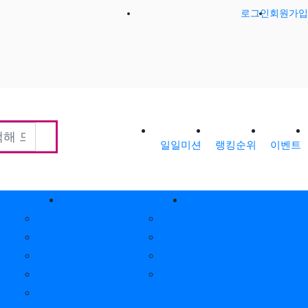
로그인
회원가입
일일미션
랭킹순위
이벤트
티
회원게시판
제휴안내
공지사항
제휴안내
가입인사
광고위치
출석체크
옵션안내
포인트안내
제휴문의
회원별랭킹