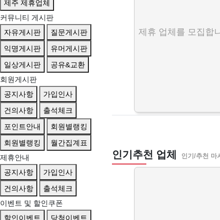
제주 제휴업체
커뮤니티 게시판
제휴 업체를 모집합니
자유게시판
질문게시판
익명게시판
유머게시판
일상게시판
공유&교환
회원게시판
공지사항
가입인사
건의사항
출석체크
포인트안내
회원별랭킹
회원별랭킹
월간집계표
인기추천 업체
인기/추천 마
제휴안내
공지사항
가입인사
건의사항
출석체크
이벤트 및 할인쿠폰
할인이벤트
당첨이벤트