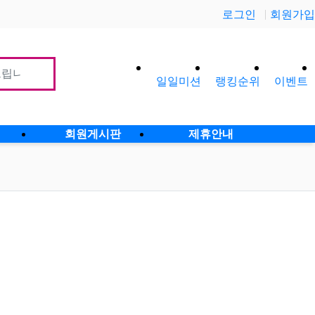
로그인
회원가입
일일미션
랭킹순위
이벤트
사이
회원게시판
제휴안내