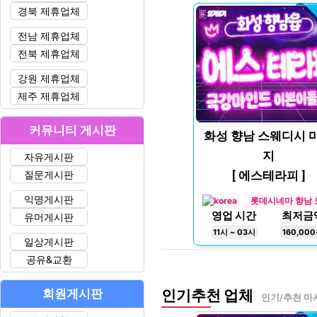
경북 제휴업체
전남 제휴업체
전북 제휴업체
강원 제휴업체
제주 제휴업체
커뮤니티 게시판
화성 향남 스웨디시 
지
자유게시판
질문게시판
[ 에스테라피 ]
익명게시판
롯데시네마 향남 
영업 시간
최저금
유머게시판
11시 ~ 03시
160,00
일상게시판
공유&교환
회원게시판
인기추천 업체
인기/추천 마