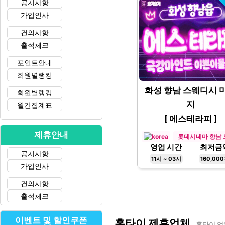
공지사항
가입인사
건의사항
출석체크
포인트안내
회원별랭킹
화성 향남 스웨디시 
회원별랭킹
지
월간집계표
[ 에스테라피 ]
제휴안내
롯데시네마 향남 
영업 시간
최저금
공지사항
11시 ~ 03시
160,00
가입인사
건의사항
출석체크
이벤트 및 할인쿠폰
홈타이 제휴업체
홈타이 업