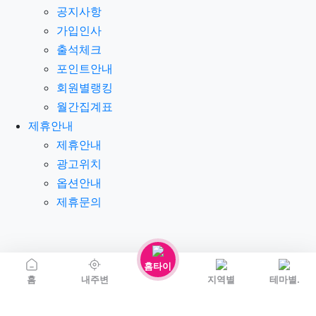
공지사항
가입인사
출석체크
포인트안내
회원별랭킹
월간집계표
제휴안내
제휴안내
광고위치
옵션안내
제휴문의
홈타이
홈
내주변
지역별
테마별.