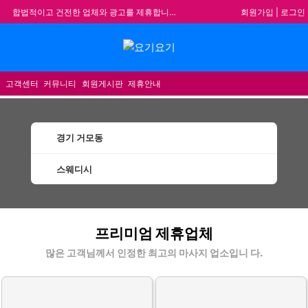
회원가입
|
로그인
합법적이고 건전한 업체와 광고를 제휴합니다.
★요기요기 설 연휴 휴무 안내★
메뉴
★ 요기요기 업체회원 안내사항 ★
불건전한 게시글은 삭제 및 회원탈퇴 됩니다.
고객센터
커뮤니티
회원게시판
제휴안내
경기 거모동
스웨디시
거모동스웨디시 할인정보 인기업체
프리미엄 제휴업체
많은 고객님께서 인정한 최고의 마사지 업소입니 다.