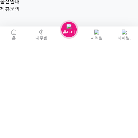
옵션안내
제휴문의
홈타이
홈
내주변
지역별
테마별.