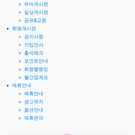
유머게시판
일상게시판
공유&교환
회원게시판
공지사항
가입인사
출석체크
포인트안내
회원별랭킹
월간집계표
제휴안내
제휴안내
광고위치
옵션안내
제휴문의