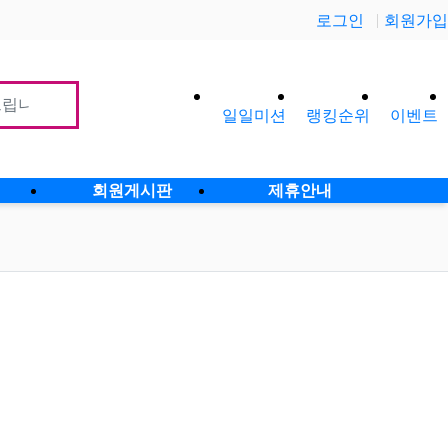
로그인
회원가입
일일미션
랭킹순위
이벤트
사이
회원게시판
제휴안내